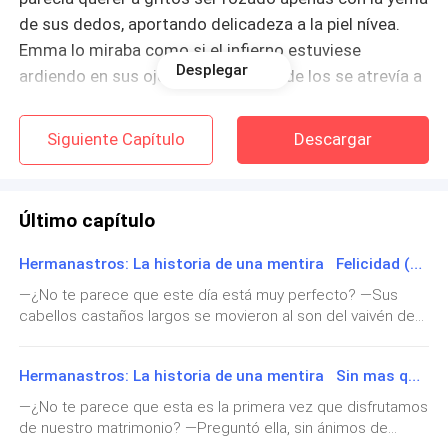
de sus dedos, aportando delicadeza a la piel nívea.
Emma lo miraba como si el infierno estuviese
Desplegar
ardiendo en sus ojos, pero ninguno de los se atrevía a
ir más allá.
Siguiente Capítulo
Descargar
Hasta que él decidió atreverse. Su técnica de
seducción comenzó con cosas pequeñas como los
brazos y las piernas, luego de eso, la excitación había
Último capítulo
ido incrementándose con el tiempo y ya no era
suficiente tocarla de esa manera. Necesitaban más.
Hermanastros: La historia de una mentira Felicidad (Epilogo)
Ambos lo querían, era algo que podía sentirse a
—¿No te parece que este día está muy perfecto? —Sus
kilómetros, pero la transición fue lenta y padecían el
cabellos castaños largos se movieron al son del vaivén de
terrible pecado de desearse siendo hermanos. Tenía
la pieza que estaban tocando y una enorme sonrisa le
iluminaba el rostro. —Déjame pensar —volvió a poner la
miedo de que ella se asustara cuando la lujuria lo
Hermanastros: La historia de una mentira Sin mas que decir
mano en la cintura femenina y siguió danzando—, ¿lo dices
consumiera y fuera más allá, ¿y si Emma no quería
porque nuestras gemelas están tranquilas por aquí cerca
—¿No te parece que esta es la primera vez que disfrutamos
eso realmente? ¿Y si aceptó sus caricias como un
de su nana, nos casamos hace dos años y ahora mismo
de nuestro matrimonio? —Preguntó ella, sin ánimos de
juego o un simple experimento? ¿Y si ella estaba
estamos bailando en la boda de nuestros dos mejores