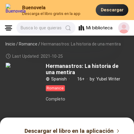
Buenovela
Descargar
Descarga el libro gratis en la app
Mi biblioteca
Busca lo que quieras
Inicio /
Romance
/
Hermanastros: La historia de una mentira
Last Updated: 2021-10-25
Hermanastros: La historia de
una mentira
Spanish
·
16+
·
by: Yubel Writer
Romance
Completo
Descargar el libro en la aplicación