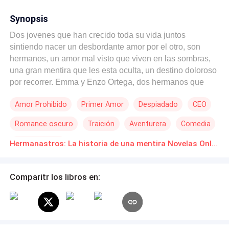
Synopsis
Dos jovenes que han crecido toda su vida juntos
sintiendo nacer un desbordante amor por el otro, son
hermanos, un amor mal visto que viven en las sombras,
una gran mentira que les esta oculta, un destino doloroso
por recorrer. Emma y Enzo Ortega, dos hermanos que
viven su romance en secreto descubriran una terrible
Amor Prohibido
Primer Amor
Despiadado
CEO
verdad...una, que podra salvarlos de su infierno...
Enemigos que buscaran separarlos y un amor que nacio
Romance oscuro
Traición
Aventurera
Comedia
de la inocencia y buscara superar todo obtaculo ¿Podra
el amor superar la terrible verdad? Acompañame a
Independiente
Hermanastros: La historia de una mentira Novelas Online Descarga gratuita de PDF
descrubirlo en esa gran historia. Hermanastros: La
historia de una mentira
Comparitr los libros en: