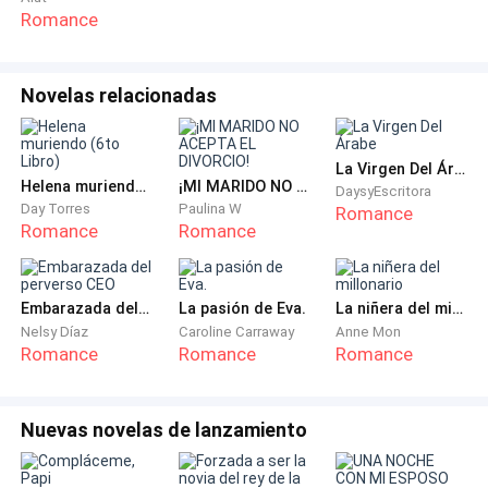
Romance
La chica rio, echando la cabeza hacia atrás, olvidando
completamente que estaban a una planta de sus
Novelas relacionadas
padres y cualquier sonido fuera de lugar los alarmaría
de inmediato. Que todo se fuera a la m****a: follar
con su hermano Enzo era lo más placentero que había
La Virgen Del Árabe
experimentado en la vida —aunque tampoco podía
Helena muriendo (6to Libro)
¡MI MARIDO NO ACEPTA EL DIVORCIO!
DaysyEscritora
Day Torres
Paulina W
Romance
comparar con alguien más— y aunque sonara enfermo
Romance
Romance
y asqueroso, estaba enamorada de él.
Le valía un rábano lo que dijeran los demás, lo que
Embarazada del perverso CEO
La pasión de Eva.
La niñera del millonario
pensaran sus propios padres… Enzo mismo se había
Nelsy Díaz
Caroline Carraway
Anne Mon
Romance
Romance
Romance
encargado de enamorarla, desde pequeños hacerla
sentir que eran todo menos hermanos y la poca
cordura que podría tener, se había ido al caño cuando
Nuevas novelas de lanzamiento
la besó por primera vez.