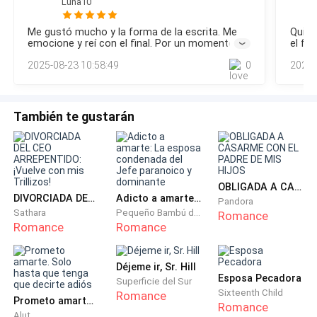
fantasías, hambriento y sediento de ella. Si
Luna10
desperdiciaba esa oportunidad de oro que había
Me gustó mucho y la forma de la escrita. Me
Quier
estado deseando con tal vehemencia esos meses
emocione y reí con el final. Por un momento
el fin
pensé que no quedaba juntos, pero fue todo lo
nada 
recientes, es que estaba loco. Y así fue como empezó
2025-08-23 10:58:49
0
2022-
contrario. Me hubiese gustado saber la
todo.
reacción de Enzo por la llegada de un bebé. Muy
buena historia. Exitos para la escritora.
—¿No podías esperar hasta que mamá y papá
También te gustarán
salieran? —Ahogó el gemido de placer, moviendo las
caderas al compás que marcaba su hermano. Sentía
los cabellos negros masculinos enredados en sus
dedos y los sonidos de su fricción volverla loca.
OBLIGADA A CASARME CON EL PADRE DE MIS HIJOS
DIVORCIADA DEL CEO ARREPENTIDO: ¡Vuelve con mis Trillizos!
Adicto a amarte: La esposa condenada del Jefe paranoico y dominante
Pandora
Sathara
Pequeño Bambú de la Familia Gu
Romance
—Fuiste tú quien me provocó, Emma. Lo sabes —le
Romance
Romance
recordó, asiéndola de la cintura en zigzag para que
aumentara el ritmo. Se ponía como un animal cuando
Déjeme ir, Sr. Hill
ella hacía eso y desafiaba al mismo diablo por estar
Esposa Pecadora
Superficie del Sur
con él—. Mira que sentarte en mis piernas para
Sixteenth Child
Romance
Prometo amarte. Solo hasta que tenga que decirte adiós
Romance
«estudiar Geografía».
Alut