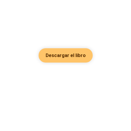
Descargar el libro
Hot Genres
Romance
Recursos
Hombre lobo
Palabras clave
Redes Sociales