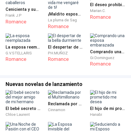
Harry interactúa con la chica fresa por llamada y lo
El deseo prohibido de mi tio
primero que él le propone es hacer un juego en el que
Cenicienta y sus tres caballeros
Marian.C.
¡Maldito esposo, en esta vida me vengaré de ti!
ambos tendrán que actuar e improvisar. El hombre es
Frank J.P
Romance
La pluma de Sag
Romance
exigente, pero la chica no se queda atrás, ya que lo
Romance
primero que dice en su lista es no darse cuenta por
vencida.
La esposa reemplazada
El despertar de la bella durmiente
Comprando una esposa embarazada
Ella inspiró hondo al escuchar la petición de aquel
G.V.STELLARIS
PH.MUÑOZ
Gi Dominguez
Romance
Romance
cliente desconocido, para luego imaginarse
Romance
nuevamente al hombre de sus fantasías, recreando
junto con el cliente un ambiente candente, fogoso y
excitante. Para Alexandra no fue difícil adivinar los
Nuevas novelas de lanzamiento
gustos del cliente, se desenvolvió bien y le dio lo que
el hombre buscaba; atención, mimo, sensualidad,
Reclamada por el Multimillonario
escena erótica y tener una imaginación sucia como la
El bebé secreto del mejor amigo de mi hermano
El hijo de mi prometido me desea
Cinnamon
de él.
Chloe Laurent
Hanabi
La llamada apareció tres horas y al terminar él le dice