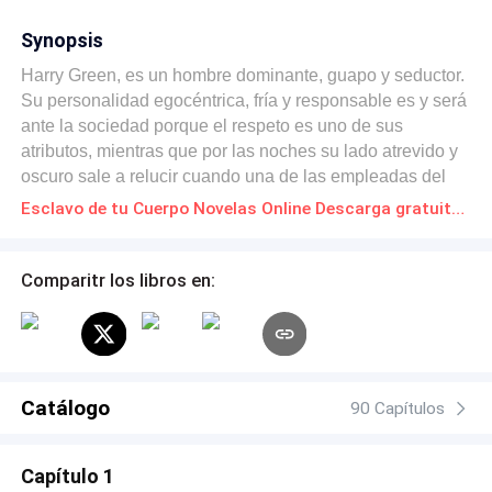
Synopsis
Harry Green, es un hombre dominante, guapo y seductor.
Su personalidad egocéntrica, fría y responsable es y será
ante la sociedad porque el respeto es uno de sus
atributos, mientras que por las noches su lado atrevido y
oscuro sale a relucir cuando una de las empleadas del
centro comercial es la que descubre el gran secreto de su
Esclavo de tu Cuerpo Novelas Online Descarga gratuita de PDF
jefe. Alexandra Morin es la chica que hace enloquecer al
inquebrantable Harry Green.
Comparitr los libros en:
Catálogo
90 Capítulos
Capítulo 1