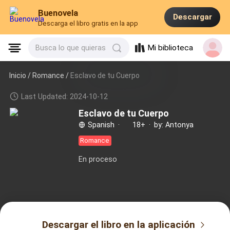
Buenovela
Descargar
Descarga el libro gratis en la app
Mi biblioteca
Busca lo que quieras
Inicio /
Romance
/
Esclavo de tu Cuerpo
Last Updated: 2024-10-12
Esclavo de tu Cuerpo
Spanish
·
18+
·
by: Antonya
Romance
En proceso
Descargar el libro en la aplicación