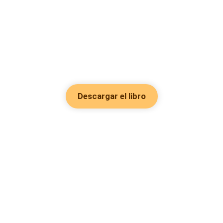
Descargar el libro
Hot Genres
Romance
Recursos
Hombre lobo
Palabras clave
Redes Sociales