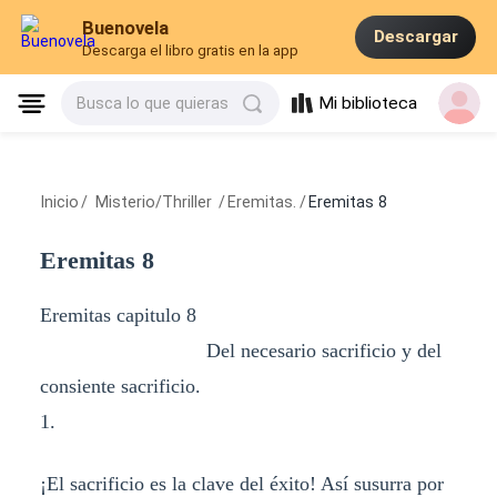
Buenovela
Descargar
Descarga el libro gratis en la app
Mi biblioteca
Busca lo que quieras
Inicio
/
Misterio/Thriller
/
Eremitas.
/
Eremitas 8
Eremitas 8
Eremitas capitulo 8
Del necesario sacrificio y del
consiente sacrificio.
1.
¡El sacrificio es la clave del éxito! Así susurra por