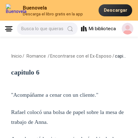
Buenovela
Descargar
Descarga el libro gratis en la app
Mi biblioteca
Busca lo que quieras
Inicio
/
Romance
/
Encontrarse con el Ex-Esposo
/
capitulo 6
capitulo 6
"Acompáñame a cenar con un cliente."
Rafael colocó una bolsa de papel sobre la mesa de
trabajo de Anna.