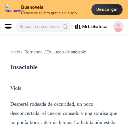
Buenovela
Descargar
Descarga el libro gratis en la app
Mi biblioteca
Busca lo que quieras
Inicio
/
Romance
/
En Juego
/
Insaciable
Insaciable
Viola
Desperté rodeada de oscuridad, un poco
desconcertada, el cuerpo cansado y una sonrisa que
no podía borrar de mis labios. La habitación estaba