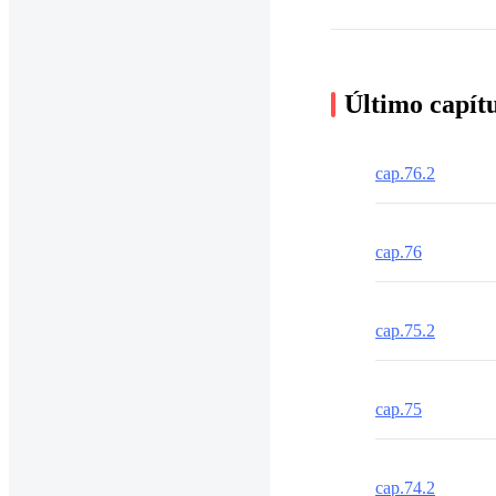
Último capít
cap.76.2
cap.76
cap.75.2
cap.75
cap.74.2