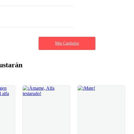
Más Capítulos
ustarán