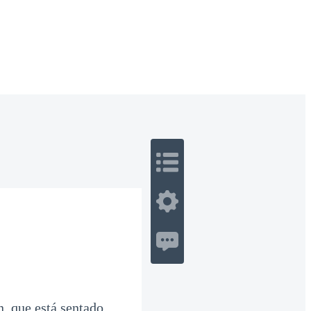
 Romance
Sci-Fi
Guerra
Otros
, que está sentado