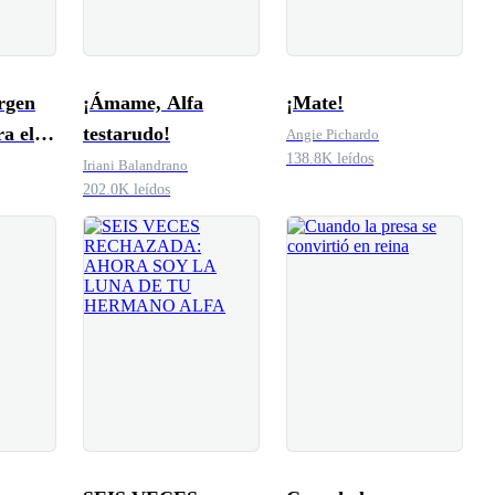
rgen
¡Ámame, Alfa
¡Mate!
a el
testarudo!
Angie Pichardo
138.8K leídos
Iriani Balandrano
202.0K leídos