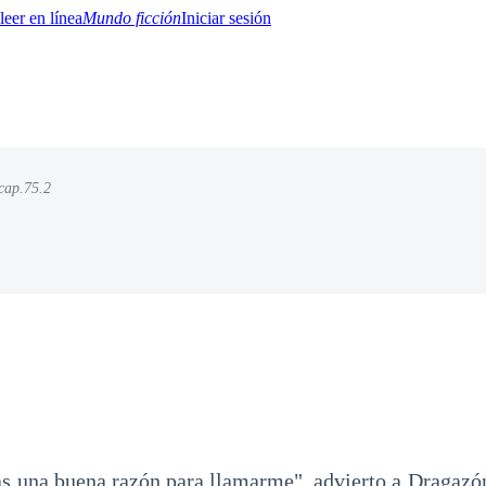
Mundo ficción
Iniciar sesión
cap.75.2
BTQ+
YA/TEEN
Paranormal
Misterio/Thriller
Oriental
Juegos
Historia
MM
as una buena razón para llamarme", advierto a Dragazón