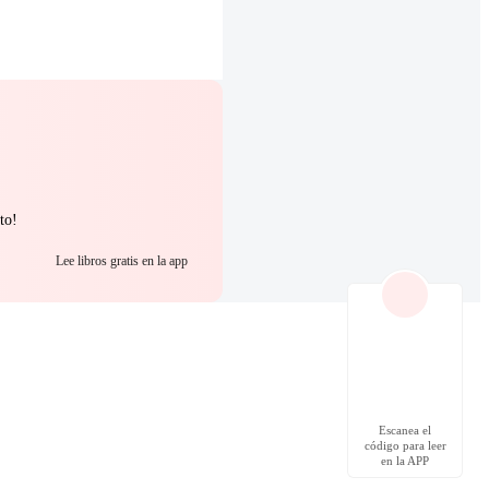
to!
Lee libros gratis en la app
Escanea el
código para leer
en la APP