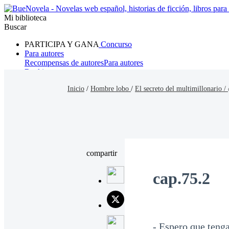
Mi biblioteca
Buscar
PARTICIPA Y GANA
Concurso
Para autores
Recompensas de autores
Para autores
Ranking
Navegar
Inicio
/
Hombre lobo
/
El secreto del multimillonario /
Novelas
Cuentos Cortos
Todos
Romance
Hombre lobo
Mafia
Sistema
Fantasía
Urbano
LG
compartir
cap.75.2
- Espero que teng