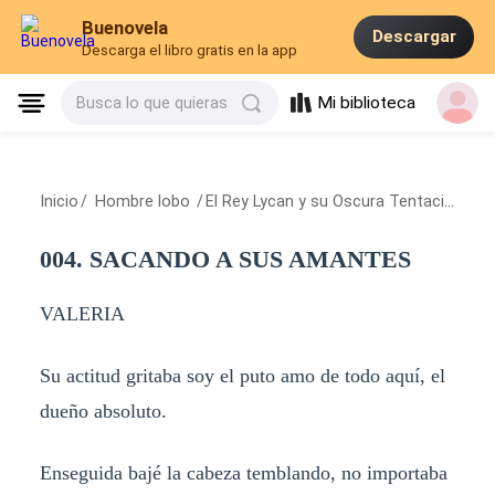
Buenovela
Descargar
Descarga el libro gratis en la app
Mi biblioteca
Busca lo que quieras
Inicio
/
Hombre lobo
/
El Rey Lycan y su Oscura Tentación
/
00
004. SACANDO A SUS AMANTES
VALERIA
Su actitud gritaba soy el puto amo de todo aquí, el
dueño absoluto.
Enseguida bajé la cabeza temblando, no importaba