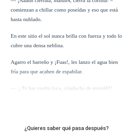
— ¡Aaahh ciérrala, maldit4, cierra la cortina! –
comienzan a chillar como poseídas y eso que está
hasta nublado.
En este sitio el sol nunca brilla con fuerza y todo lo
cubre una densa neblina.
Agarro el barreño y ¡Fuas!, les lanzo el agua bien
fría para que acaben de espabilar.
— ¡¿Te has vuelto loca, criaducha de mierd4?!
¿Quieres saber qué pasa después?