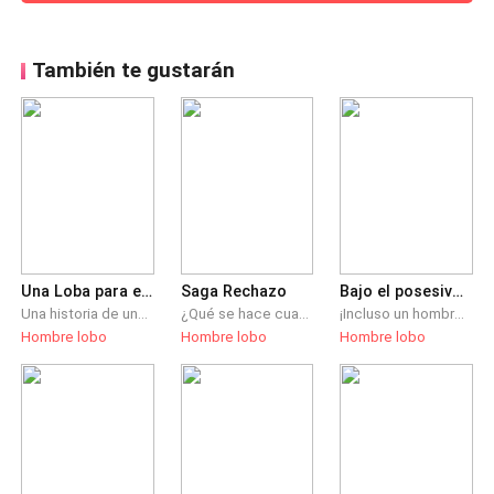
También te gustarán
Una Loba para el mafioso
Saga Rechazo
Bajo el posesivo alfa
Una historia de una omega solitaria que se ve involucrada en la vida de un misterioso humano mafioso italiano después de ser secuestrada. El querrá tener total control sobre la loba al descubrir la naturaleza de esta, ella no podrá defenderse porque su naturaleza omega le prohíbe matar a otros seres vivos.
¿Qué se hace cuando aquella persona que debía amarte, apoyarte y defender de todos, decide que no quiere hacerlo? En mí caso, velare por m misma, ya mucho he sufrido como para desmoronarme por él. Ya tuve suficiente dolor, así que buscare mi sitio en otro lado. Pero como siempre, la Diosa Luna tiene otros planes. Los cuales no los sabré hasta que deba volver. Volver con él.
¡Incluso un hombre tan guapo como un dios griego, no puedo perdonarlo por arruinar mi mejor vestido! ¡Cómo se atreve este hombre desvergonzado a abrazarme y decir que es mi dueño! aunque tengo que admitir que disfruto este contacto físico embriagador... Nunca pensé que me pordría secuestrar hasta su lugar, seguro que hacer que este hombre pague, pero ¿por qué la gente aquí me llama luna?
Hombre lobo
Hombre lobo
Hombre lobo