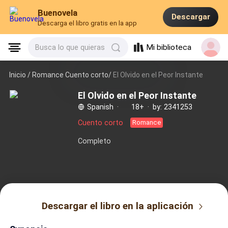
Buenovela
Descargar
Descarga el libro gratis en la app
Mi biblioteca
Busca lo que quieras
Inicio /
Romance Cuento corto/
El Olvido en el Peor Instante
El Olvido en el Peor Instante
Spanish
·
18+
·
by: 2341253
Cuento corto
Romance
Completo
Descargar el libro en la aplicación