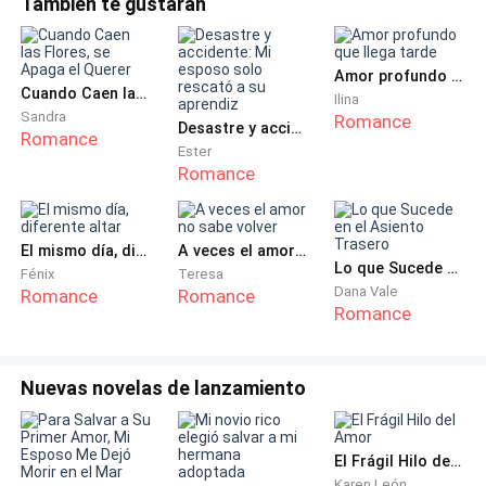
También te gustarán
Entonces, la puerta de repente se abrió.
mientras la atendía, una sensación inexplicable de temor se
apoderó de él. Sentía que había olvidado algo muy
Alejandro abrazaba a Ana, mirándola con ternura.
importante.
Amor profundo que llega tarde
Cuando Caen las Flores, se Apaga el Querer
Ilina
—María, ¿a qué viene todo este drama?
Sandra
Romance
Desastre y accidente: Mi esposo solo rescató a su aprendiz
Romance
Ester
—¿Solo porque le celebro su cumpleaños ya quieres
Romance
divorciarte de mí?
—Además, ¿de verdad podrías soportar divorciarte de
El mismo día, diferente altar
A veces el amor no sabe volver
Lo que Sucede en el Asiento Trasero
Fénix
Teresa
mí? Si quieres el divorcio, pues olvídate del dinero que
Dana Vale
Romance
Romance
tu padre me pidió prestado.
Romance
¡Qué irónico! ¿Verdad?
Nuevas novelas de lanzamiento
Ni siquiera sabía que su suegro había muerto, pero
aun así se atrevía a acusarme de hacer un escándalo.
El Frágil Hilo del Amor
Karen León