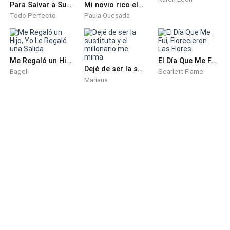
Para Salvar a Su Primer Amor, Mi Esposo Me Dejó Morir en el Mar
Mi novio rico elegió salvar a mi hermana adoptada
¡Qué absurdo!
Todo Perfecto
Paula Quesada
Mi risa sarcástica hirió a Alejandro:
—¿Vas a seguir con todo esto? Dijiste que tu padre
Me Regaló un Hijo, Yo Le Regalé una Salida
El Día Que Me Fui, Florecieron Las Flores.
Dejé de ser la sustituta y el millonario me mima
tuvo un simple accidente solo para impedirme ir a
Bagel
Scarlett Flame
Mariana
celebrar el cumpleaños de Ana.
—Solo quieres dinero, deja de montar este teatro.
—Tu padre siempre me despreció, y ahora te apareces
pidiendome dinero para salir adelante.
—En sus días de prosperidad, ustedes usaron su sucio
dinero para arruinar mi amor, y Ana cayó en una
profunda depresión por eso. ¡Ahora les toca probar lo
que se siente estar en aprietos por falta de plata!