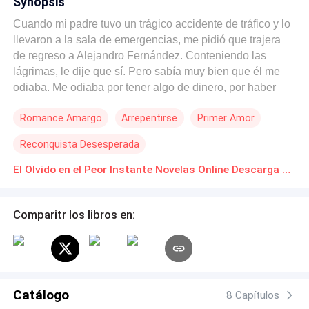
Synopsis
Cuando mi padre tuvo un trágico accidente de tráfico y lo
llevaron a la sala de emergencias, me pidió que trajera
de regreso a Alejandro Fernández. Conteniendo las
lágrimas, le dije que sí. Pero sabía muy bien que él me
odiaba. Me odiaba por tener algo de dinero, por haber
arruinado su amor y por haber destruido a su inigualable
Romance Amargo
Arrepentirse
Primer Amor
diosa. Así que nadie pudo impedir que Alejandro fuera a
buscarla. — María, hoy es el cumpleaños de Ana,
Reconquista Desesperada
¿podrías ser un poco más comprensiva con eso? En
medio de una risa familiar y coqueta, Alejandro colgó
El Olvido en el Peor Instante Novelas Online Descarga gratuita de PDF
apresurado el celular. Un segundo después, mi padre
exhaló su último aliento de vida y murió sin poder cerrar
Comparitr los libros en:
los ojos. Después de cumplir con las últimas voluntades
de mi padre, decidí dejarlo ir. Pero él se arrepintió...
Catálogo
8 Capítulos