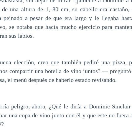
astasia, sin dejar de mirar fijamente a Dominic a l
 de una altura de 1, 80 cm, su cabello era castaño, 
 peinado a pesar de que era largo y le llegaba hast
ivo, se notaba que hacía mucho ejercicio para mante
ran sus labios.
na elección, creo que también pediré una pizza, p
mos compartir una botella de vino juntos? — preguntó
sa, el menú después de haberlo estado revisando.
rría peligro, ahora, ¿Qué le diría a Dominic Sincla
mar una copa de vino junto con él y que este no fuera a
é?