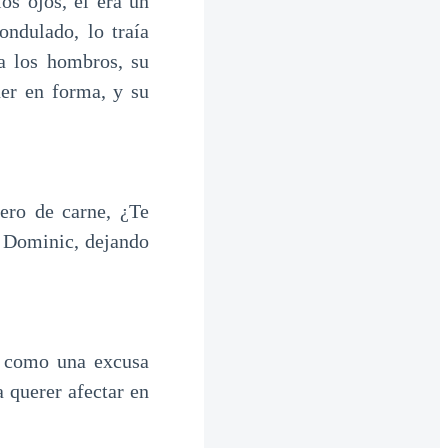
os ojos, él era un
ondulado, lo traía
a los hombros, su
ner en forma, y su
ero de carne, ¿Te
 Dominic, dejando
ir como una excusa
 querer afectar en