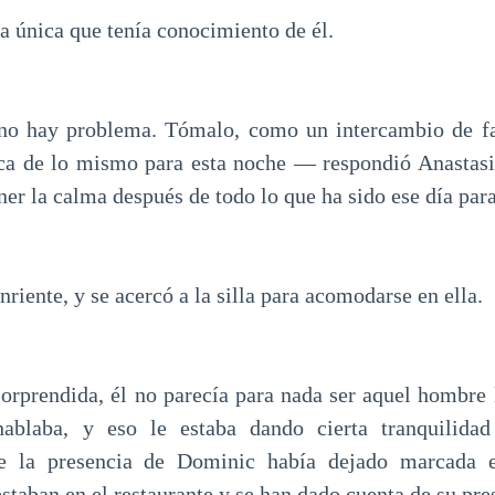
 la única que tenía conocimiento de él.
no hay problema. Tómalo, como un intercambio de fa
ca de lo mismo para esta noche — respondió Anastasia
er la calma después de todo lo que ha sido ese día para
riente, y se acercó a la silla para acomodarse en ella.
sorprendida, él no parecía para nada ser aquel hombre 
ablaba, y eso le estaba dando cierta tranquilida
ue la presencia de Dominic había dejado marcada 
estaban en el restaurante y se han dado cuenta de su pre