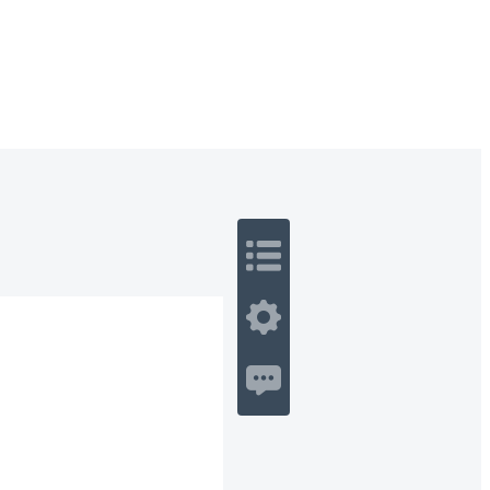
 Romance
Sci-Fi
Guerra
Otros