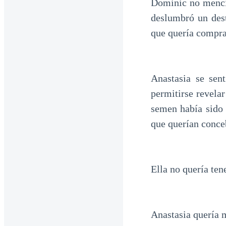
Dominic no menci
deslumbró un dest
que quería comprar
Anastasia se sen
permitirse revela
semen había sido 
que querían conceb
Ella no quería ten
Anastasia quería m