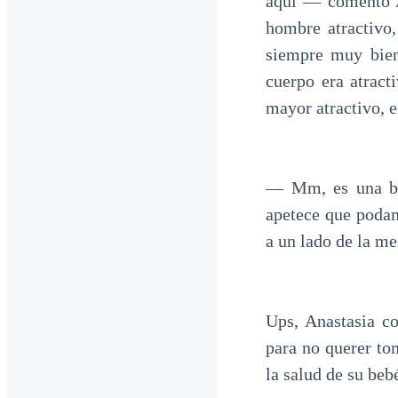
aquí — comentó An
hombre atractivo,
siempre muy bien
cuerpo era atract
mayor atractivo, e
— Mm, es una bue
apetece que poda
a un lado de la me
Ups, Anastasia co
para no querer to
la salud de su beb