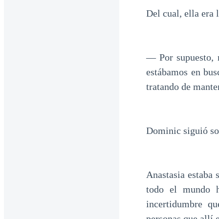
Del cual, ella era
— Por supuesto, 
estábamos en bus
tratando de manten
Dominic siguió son
Anastasia estaba 
todo el mundo h
incertidumbre q
personas que allí 