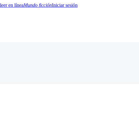
Mundo ficción
Iniciar sesión
BTQ+
YA/TEEN
Paranormal
Misterio/Thriller
Oriental
Juegos
Historia
MM