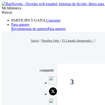
Mi biblioteca
Buscar
PARTICIPA Y GANA
Concurso
Para autores
Recompensas de autores
Para autores
Ranking
Navegar
Inicio
/
Hombre lobo
/
El Legado Inesperado /
3
Novelas
Cuentos Cortos
Todos
Romance
Hombre lobo
Mafia
Sistema
Fantasía
Urbano
LG
compartir
3