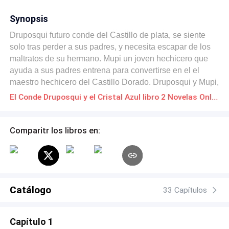
Synopsis
Druposqui futuro conde del Castillo de plata, se siente
solo tras perder a sus padres, y necesita escapar de los
maltratos de su hermano. Mupi un joven hechicero que
ayuda a sus padres entrena para convertirse en el el
maestro hechicero del Castillo Dorado. Druposqui y Mupi,
se encuentra y entabla una amistad que dura años
El Conde Druposqui y el Cristal Azul libro 2 Novelas Online Descarga gratuita de PDF
escondida pero la ambición y el odio marca su destino y
los separa volviendolos enemigos automáticamente.
¿Podrá el tiempo y la distancia separar a dos hermanos
Comparitr los libros en:
de la vida? ¿O su amistad será más fuerte que el odio y
la ambición? Descubre todo esto y más en esta fantástica
historia.
Catálogo
33 Capítulos
Capítulo 1