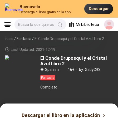
Buenovela
Descargar
Descarga el libro gratis en la app
Mi biblioteca
Busca lo que quieras
Inicio /
Fantasía
/
El Conde Druposqui y el Cristal Azul libro 2
Last Updated: 2021-12-19
El Conde Druposqui y el Cristal
Azul libro 2
Spanish
·
16+
·
by: GabyCRS
Fantasía
Completo
Descargar el libro en la aplicación