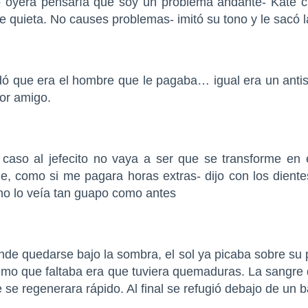
o oyera pensaría que soy un problema andante- Kate 
 quieta. No causes problemas- imitó su tono y le sacó l
ó que era el hombre que le pagaba… igual era un antiso
jor amigo.
caso al jefecito no vaya a ser que se transforme en 
he, como si me pagara horas extras- dijo con los dient
no lo veía tan guapo como antes
de quedarse bajo la sombra, el sol ya picaba sobre su p
ltimo que faltaba era que tuviera quemaduras. La sangre
e se regenerara rápido. Al final se refugió debajo de un 