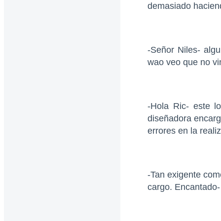
demasiado haciendo
-Señor Niles- alg
wao veo que no vi
-Hola Ric- este l
diseñadora encarg
errores en la reali
-Tan exigente como
cargo. Encantado- 