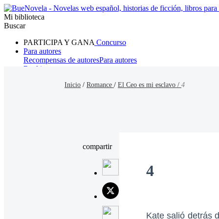
Mi biblioteca
Buscar
PARTICIPA Y GANA
Concurso
Para autores
Recompensas de autores
Para autores
Ranking
Navegar
Inicio
/
Romance
/
El Ceo es mi esclavo /
4
Novelas
Cuentos Cortos
Todos
Romance
Hombre lobo
Mafia
Sistema
Fantasía
Urbano
LG
compartir
4
Kate salió detrás 