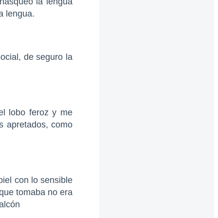
chasqueó la lengua
a lengua.
cial, de seguro la
el lobo feroz y me
es apretados, como
iel con lo sensible
 que tomaba no era
balcón