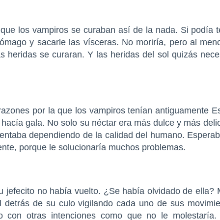
que los vampiros se curaban así de la nada. Si podía t
tómago y sacarle las vísceras. No moriría, pero al men
s heridas se curaran. Y las heridas del sol quizás nece
razones por la que los vampiros tenían antiguamente E
es hacía gala. No solo su néctar era más dulce y más deli
entaba dependiendo de la calidad del humano. Espera
ente, porque le solucionaría muchos problemas.
u jefecito no había vuelto. ¿Se había olvidado de ella? M
iel detrás de su culo vigilando cada uno de sus movimie
ro con otras intenciones como que no le molestaría