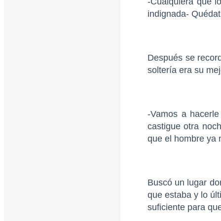
-Cualquiera que l
indignada- Quédate
Después se record
soltería era su me
-Vamos a hacerle 
castigue otra noc
que el hombre ya 
Buscó un lugar don
que estaba y lo ú
suficiente para qu