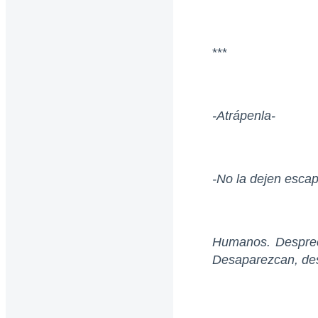
***
-Atrápenla-
-No la dejen escap
Humanos. Despreci
Desaparezcan, d