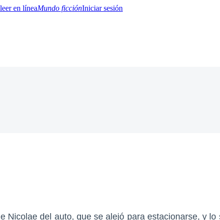
Mundo ficción
Iniciar sesión
BTQ+
YA/TEEN
Paranormal
Misterio/Thriller
Oriental
Juegos
Historia
MM
de Nicolae del auto, que se alejó para estacionarse, y lo 