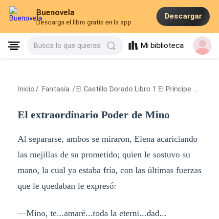
Buenovela
Descargar
Descarga el libro gratis en la app
Mi biblioteca
Busca lo que quieras
Inicio
/
Fantasía
/
El Castillo Dorado Libro 1 El Principe Misem
/
El extraordinario Poder de Mino
Al separarse, ambos se miraron, Elena acariciando
las mejillas de su prometido; quien le sostuvo su
mano, la cual ya estaba fría, con las últimas fuerzas
que le quedaban le expresó:
—Mino, te...amaré...toda la eterni...dad...