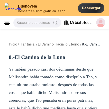
Buenovela
Descargar
Descarga el libro gratis en la app
Mi biblioteca
Busca lo que quieras
Inicio
/
Fantasía
/
El Camino Hacia lo Eterno
/
8.-El Camino de la Luna
8.-El Camino de la Luna
Ya habían pasado casi dos décimanas desde que
Melisandre había tomado como discípulo a Tao, y
este último estaba molesto, después de todas las
cosas que había dicho Melisandre sobre sus
creencias, que Tao pensaba eran puras patrañas,
esta le había dicho que meditara hasta que sintiera