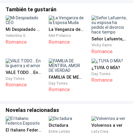
—¡Claro! ¡Claro! Te la venderé. Este es su precio —Le
También te gustarán
presenta un papel exponiendo su precio, L.C levanta la
mirada después de ver semejante cantidad.
Mi Despiadado CEO
La Venganza de la Esposa Muda
Valentina S.
Mel Polanco
La mirada azulada del pelinegro se posa en la de Otto,
Señor Lafuente, su esposa ha pedido el divorcio hace tiempo
Romance
Romance
Vicky Sams
quien parecía sudar como un jodido puerco. Y eso que
Romance
en aquel lugar, el frío era demencial.
¿TUYA O MÍA?
—¿Pretendes estafarme, Otto? —Afina la mirada,
VALE TODO ...En la guerra y el amor
Day Torres
provocándole al castaño que trague más saliva, limpie
FAMILIA DE MENTIRA, AMOR DE VERDAD
Day Torres
Romance
Day Torres
su frente con un pañuelo y medio sonría.
Romance
Romance
—¿Por qué dices eso?
Novelas relacionadas
—Esa chica no vale esta cantidad, ¿me quieres ver la
cara de idiota?
Dictadura
Volvernos a ver
El Italiano Federico Esposito
Entre Letras
Lety Crea