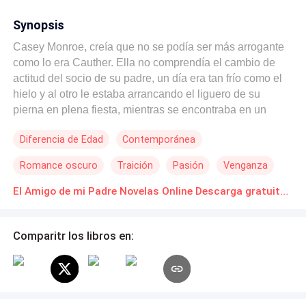
Synopsis
Casey Monroe, creía que no se podía ser más arrogante
como lo era Cauther. Ella no comprendía el cambio de
actitud del socio de su padre, un día era tan frío como el
hielo y al otro le estaba arrancando el liguero de su
pierna en plena fiesta, mientras se encontraba en un
estado excesivo de excitación. Cauther Lance Acrom, es
Diferencia de Edad
Contemporánea
un acaudalado millonario lo bastante reservado como
para que muchas personas preguntasen sobre su vida
Romance oscuro
Traición
Pasión
Venganza
privada. Ninguna revista de cotilleo tenía algo que decir
al respecto, ya que era uno de los dos empresarios más
El Amigo de mi Padre Novelas Online Descarga gratuita de PDF
poderosos de Washington D.C, pero también el más
misterioso y ególatra que pudiera existir. Por ese motivo,
Comparitr los libros en:
nadie tenía que decir respecto a su vida, ni mucho menos
con respecto a lo amoroso. Por supuesto que a él le
importaba un carajo si las revistas lo catalogaban como
el hombre más misterioso del país, su único interés era
hacer grandes cantidades dinero para utilizarlo en un