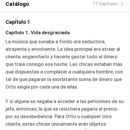
Catálogo
solo propósito… Pero entonces surge un pequeño
77 Capítulos
inconveniente para él, nunca se imaginó que un simple
ligero pudiera hacerlo arder en llamas, llevándolo a
Capítulo 1
pensar que quizás ahora existiesen dos cosas de su
interés. Casey Monroe, no era lo que él creía y luego de
Capítulo 1. Vida desgraciada
esa noche deseo tenerla, pero existía un problema, ella
La música que sonaba a fondo era seductora,
era la hija de su socio y eso complicaba sus planes de
atrayente y envolvente. La idea principal era atraer al
ambicionar llevársela a la cama.
cliente, engancharlo y hacerle gastar todo el dinero
que traía consigo esa noche. Las chicas estaban más
que dispuestas a complacer a cualquiera hombre, con
tal de que pagaran la exorbitante suma de dinero que
Otto exigía por cada una de ellas.
Y si alguna se negaba a acceder a las peticiones de su
jefe, entonces, la que se resistiera pagaría el precio
por su desobediencia. Para Otto u cualquier otro
cliente, estas chicas únicamente eran objetos