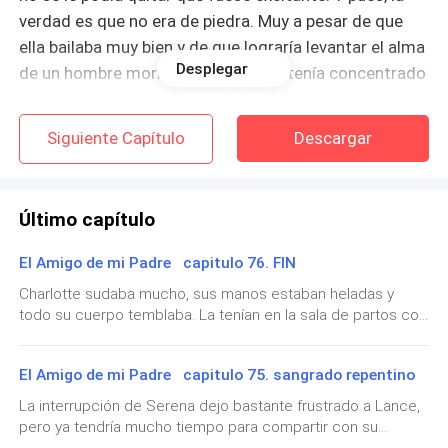
verdad es que no era de piedra. Muy a pesar de que
ella bailaba muy bien y de que lograría levantar el alma
Desplegar
de un hombre moribundo, él se mantenía concentrado
en lo ella que hacía. Le resultaba más provechoso.
Siguiente Capítulo
Descargar
—Pareces bastante interesado en esa chica, L.C .
Dime una cosa, ¿la deseas? —Un sujeto se sienta sin
su permiso en la silla vacía que está en su mesa, lo
Último capítulo
que lo lleva apretar la mandíbula con fuerza. Eso sí
que lo enojaba —. Vamos hombre, no seas tímido. Si la
El Amigo de mi Padre capitulo 76. FIN
quieres solo debes hablar conmigo.
Charlotte sudaba mucho, sus manos estaban heladas y
todo su cuerpo temblaba. La tenían en la sala de partos con
De pronto una nueve milímetros fue presionada
las piernas abiertas y un doctor entre sus piernas. Como se
debajo de la papada del hombre que hablaba sin parar,
encontraba sola en la clínica, la única que estaba para
El Amigo de mi Padre capitulo 75. sangrado repentino
apoyarla era la rubia del servicio. La morena pidió que ella
el sonido del seguro del arma sonó, provocando que
entrara y la acompañara mientras daba a luz, era obvio que
los guardaespaldas de Otto se pusieran en alerta.
La interrupción de Serena dejo bastante frustrado a Lance,
hiciera lo que hiciera Lance no iba a llegar a tiempo para el
pero ya tendría mucho tiempo para compartir con su
nacimiento del bebé. —Vamos mi señora, debe pujar más