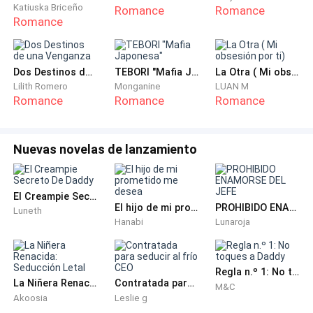
—Ella… ella es nueva, debes comprender que…
Katiuska Briceño
Romance
Romance
Romance
—¿Es virgen? —La seriedad del rostro de su cliente era
sepulcral, Otto, pensó que moriría allí mismo como
Dos Destinos de una Venganza
TEBORI "Mafia Japonesa"
La Otra ( Mi obsesión por ti)
siguiera mintiendo.
Lilith Romero
Monganine
LUAN M
Romance
Romance
Romance
—No, no lo es…
—¿La violaste?
Nuevas novelas de lanzamiento
—Nadie la ha tocado, te lo juro. El médico la reviso, ya
El Creampie Secreto De Daddy
no era virgen. Te lo juro —Contesta rápidamente
El hijo de mi prometido me desea
PROHIBIDO ENAMORSE DEL JEFE
Luneth
intentando librarse de la muerte.
Hanabi
Lunaroja
—Pagaré únicamente la mitad de lo que pides.
Regla n.º 1: No toques a Daddy
La Niñera Renacida: Seducción Letal
Contratada para seducir al frío CEO
M&C
—Pero… —En eso L.C se pone en pie, imponiendo su
Akoosia
Leslie g
autoridad —Sí, sí, claro que sí. Hagamos negocios con