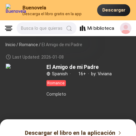
Buenovela
Descargar
Descarga el libro gratis en la app
Mi biblioteca
Busca lo que quieras
Inicio /
Romance
/
El Amigo de mi Padre
Last Updated: 2026-01-08
El Amigo de mi Padre
Spanish
·
16+
·
by: Viviana
Romance
Completo
Descargar el libro en la aplicación