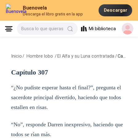
Buenovela
Descargar
Descarga el libro gratis en la app
Mi biblioteca
Busca lo que quieras
Inicio
/
Hombre lobo
/
El Alfa y su Luna contratada
/
Capítulo 307
Capítulo 307
“¿No pudiste esperar hasta el final?”, pregunta el
sacerdote principal divertido, haciendo que todos
estallen en risas.
“No”, responde Darren inexpresivo, haciendo que
todos se rían más.