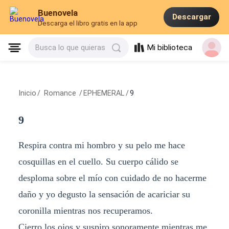
Buenovela
Descargar
Descarga el libro gratis en la app
Mi biblioteca
Busca lo que quieras
Inicio
/
Romance
/
EPHEMERAL
/
9
9
Respira contra mi hombro y su pelo me hace
cosquillas en el cuello. Su cuerpo cálido se
desploma sobre el mío con cuidado de no hacerme
daño y yo degusto la sensación de acariciar su
coronilla mientras nos recuperamos.
Cierro los ojos y suspiro sonoramente mientras me