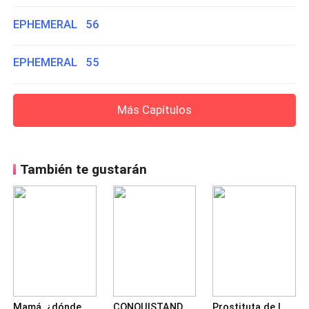
EPHEMERAL 56
EPHEMERAL 55
Más Capítulos
También te gustarán
Mamá, ¿dónde está Papá? El Regreso de los hijos abanados
CONQUISTANDO A MI EXESPOSA SECRETA
Prostituta de Lujo. Esposa de Papel