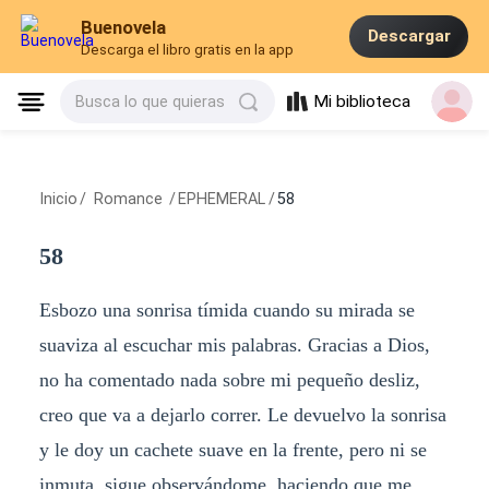
Buenovela
Descargar
Descarga el libro gratis en la app
Mi biblioteca
Busca lo que quieras
Inicio
/
Romance
/
EPHEMERAL
/
58
58
Esbozo una sonrisa tímida cuando su mirada se
suaviza al escuchar mis palabras. Gracias a Dios,
no ha comentado nada sobre mi pequeño desliz,
creo que va a dejarlo correr. Le devuelvo la sonrisa
y le doy un cachete suave en la frente, pero ni se
inmuta, sigue observándome, haciendo que me