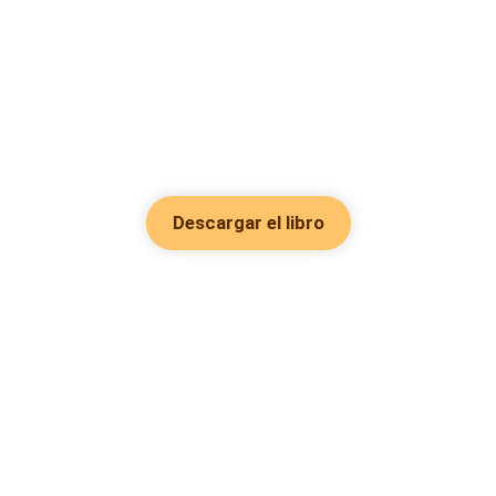
Descargar el libro
Hot Genres
Romance
Recursos
Hombre lobo
Palabras clave
Redes Sociales