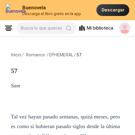
Buenovela
Descargar
Descarga el libro gratis en la app
Mi biblioteca
Busca lo que quieras
Inicio
/
Romance
/
EPHEMERAL
/
57
57
Sam
Tal vez hayan pasado semanas, quizá meses, pero
es como si hubieran pasado siglos desde la última