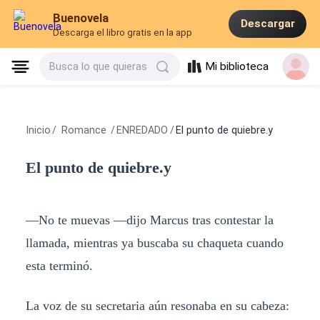
Buenovela
Descargar
Descarga el libro gratis en la app
Mi biblioteca
Busca lo que quieras
Inicio
/
Romance
/
ENREDADO
/
El punto de quiebre.y
El punto de quiebre.y
—No te muevas —dijo Marcus tras contestar la
llamada, mientras ya buscaba su chaqueta cuando
esta terminó.
La voz de su secretaria aún resonaba en su cabeza: