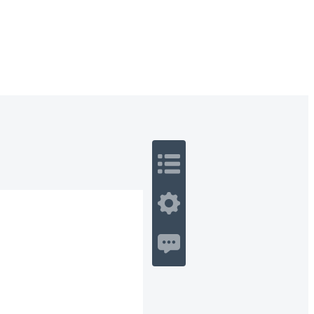
 Romance
Sci-Fi
Guerra
Otros