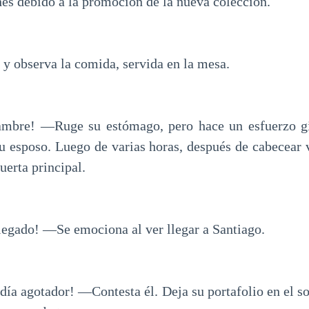
hes debido a la promoción de la nueva colección.
a, y observa la comida, servida en la mesa.
mbre! —Ruge su estómago, pero hace un esfuerzo gi
su esposo. Luego de varias horas, después de cabecear v
uerta principal.
gado! —Se emociona al ver llegar a Santiago.
día agotador! —Contesta él. Deja su portafolio en el so