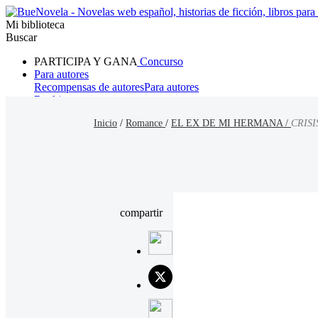
Mi biblioteca
Buscar
PARTICIPA Y GANA
Concurso
Para autores
Recompensas de autores
Para autores
Ranking
Navegar
Inicio
/
Romance
/
EL EX DE MI HERMANA /
CRIS
Novelas
Cuentos Cortos
Todos
Romance
Hombre lobo
Mafia
Sistema
Fantasía
Urbano
LG
compartir