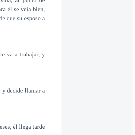
isma, al punto de
ra él se veía bien,
 de que su esposo a
e va a trabajar, y
, y decide llamar a
es, él llega tarde