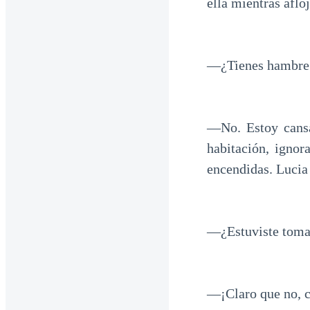
ella mientras aflo
—¿Tienes hambre
—No. Estoy cansa
habitación, igno
encendidas. Lucia 
—¿Estuviste toman
—¡Claro que no, c