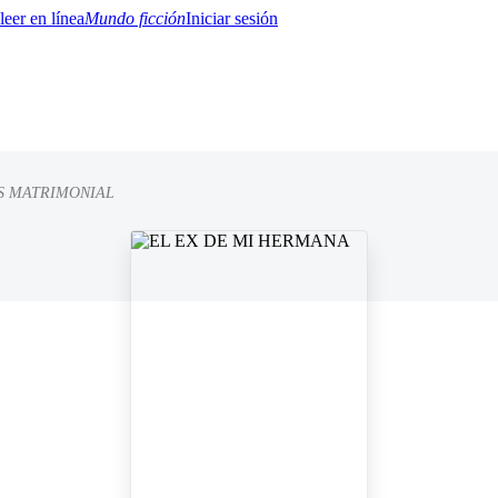
Mundo ficción
Iniciar sesión
IS MATRIMONIAL
BTQ+
YA/TEEN
Paranormal
Misterio/Thriller
Oriental
Juegos
Historia
MM