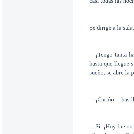
casi todas las noc
Se dirige a la sal
—¡Tengo tanta ha
hasta que llegue 
sueño, se abre la p
—¡Cariño… has lle
—Sí. ¡Hoy fue un 