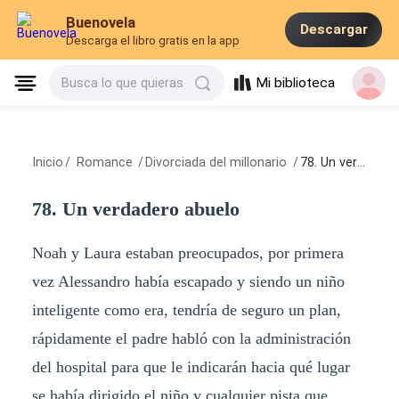
Buenovela
Descargar
Descarga el libro gratis en la app
Mi biblioteca
Busca lo que quieras
Inicio
/
Romance
/
Divorciada del millonario
/
78. Un verdadero abuelo
78. Un verdadero abuelo
Noah y Laura estaban preocupados, por primera
vez Alessandro había escapado y siendo un niño
inteligente como era, tendría de seguro un plan,
rápidamente el padre habló con la administración
del hospital para que le indicarán hacia qué lugar
se había dirigido el niño y cualquier pista que