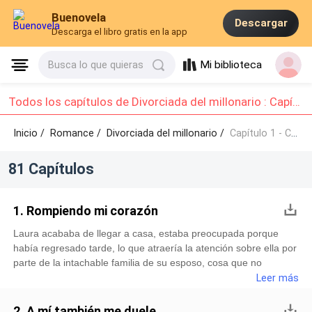
Buenovela
Descargar
Descarga el libro gratis en la app
Mi biblioteca
Busca lo que quieras
Todos los capítulos de Divorciada del millonario : Capítulo 1 - Capítulo 10
Inicio /
Romance
/
Divorciada del millonario /
Capítulo 1 - Capítulo 10
81 Capítulos
1. Rompiendo mi corazón
Laura acababa de llegar a casa, estaba preocupada porque
había regresado tarde, lo que atraería la atención sobre ella por
parte de la intachable familia de su esposo, cosa que no
deseaba.A pesar de todo, venía con buen humor, pues después
Leer más
de muchos días sin poder escapar, había corrido nuevamente
un circuito completo de motocross y eso renovó sus energías y
2. A mí también me duele