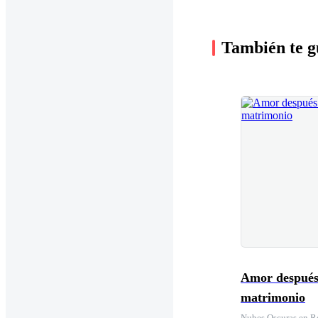
También te g
Amor después
matrimonio
Nubes Oscuras en R