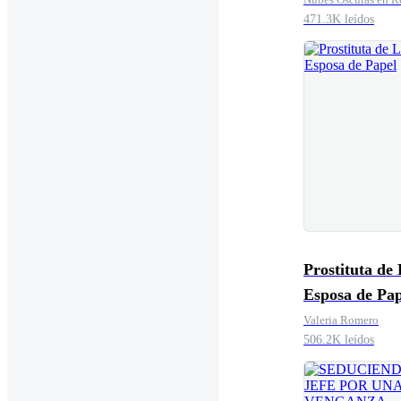
471.3K leídos
Prostituta de 
Esposa de Pap
Valeria Romero
506.2K leídos