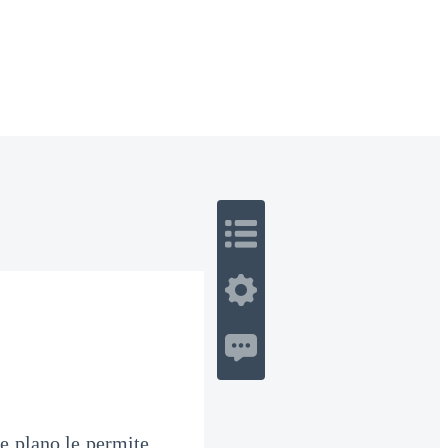
 Romance
Sci-Fi
Guerra
Otros
re plano le permite