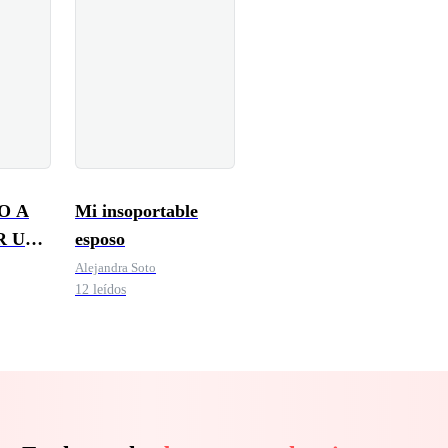
O A
Mi insoportable
R UNA
esposo
Alejandra Soto
12 leídos