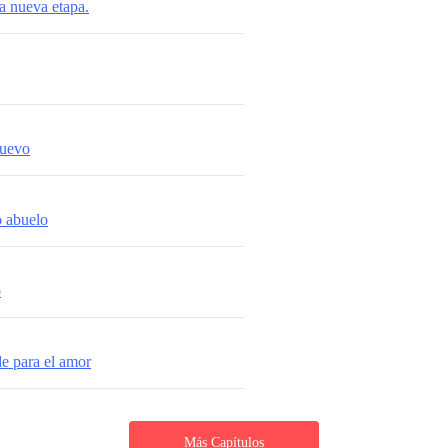
a nueva etapa.
nuevo
o abuelo
o
de para el amor
Más Capítulos