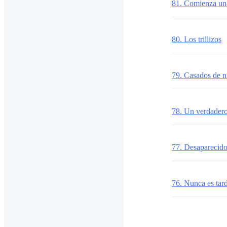
81. Comienza un
80. Los trillizos
79. Casados de 
78. Un verdader
77. Desaparecid
76. Nunca es tar