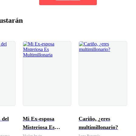
ustarán
 del
Mi Ex-esposa
Cariño, ¿eres
Misteriosa Es
multimillonario?
Multimillonaria
etorno
Violet Irwin
Lyra Paramés.