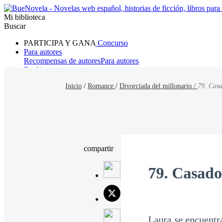
Mi biblioteca
Buscar
PARTICIPA Y GANA
Concurso
Para autores
Recompensas de autores
Para autores
Ranking
Navegar
Inicio
/
Romance
/
Divorciada del millonario /
79. Cas
Novelas
Cuentos Cortos
Todos
Romance
Hombre lobo
Mafia
Sistema
Fantasía
Urbano
LG
compartir
79. Casado
Laura se encuentra