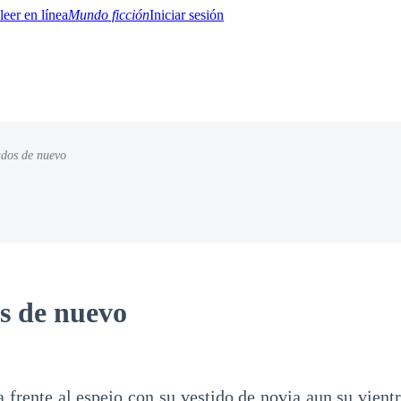
Mundo ficción
Iniciar sesión
ados de nuevo
BTQ+
YA/TEEN
Paranormal
Misterio/Thriller
Oriental
Juegos
Historia
MM
s de nuevo
 frente al espejo con su vestido de novia aun su vient