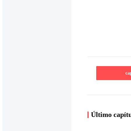
ca
Último capít