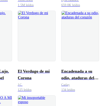
1.5M leídos
659.0K leídos
Lujo.
El Verdugo de mi
Encadenada a su
el
Corona
odio, ataduras del
corazón
J.C.
Carlay
125 leídos
134 leídos