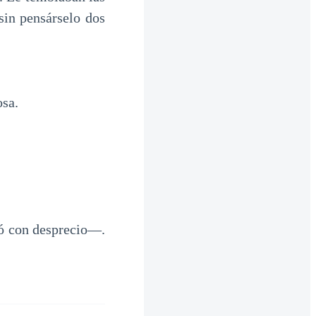
sin pensárselo dos
osa.
tó con desprecio—.