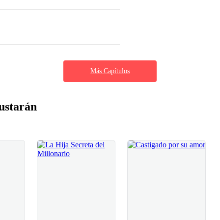
Más Capítulos
ustarán