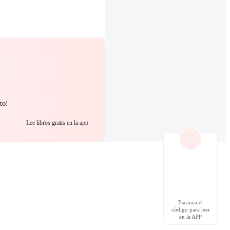
to!
Lee libros gratis en la app
Escanea el
código para leer
en la APP