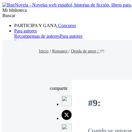
Mi biblioteca
Buscar
PARTICIPA Y GANA
Concurso
Para autores
Recompensas de autores
Para autores
Ranking
Navegar
Inicio
/
Romance
/
Deuda de amor /
#9:
Novelas
Cuentos Cortos
Todos
Romance
Hombre lobo
Mafia
Sistema
Fantasía
Urbano
LG
compartir
#9:
Cuando se separaro