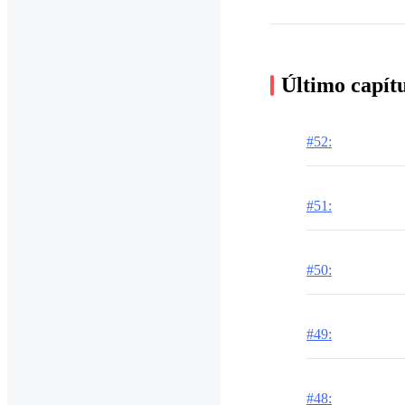
Último capít
#52:
#51:
#50:
#49:
#48: