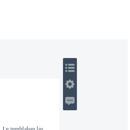
 Romance
Sci-Fi
Guerra
Otros
r. Le temblaban las