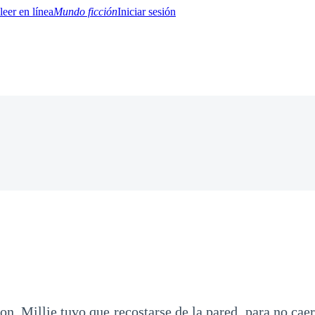
Mundo ficción
Iniciar sesión
BTQ+
YA/TEEN
Paranormal
Misterio/Thriller
Oriental
Juegos
Historia
MM
n, Millie tuvo que recostarse de la pared, para no cae