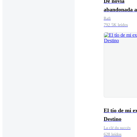
De novia
abandonada a
amada del ma
Rafi
792.5K leídos
El tío de mi e
Destino
La clé du succès
628 leídos