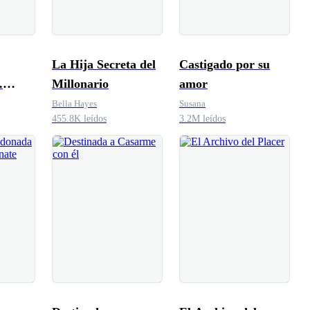
La Hija Secreta del
Castigado por su
.
Millonario
amor
 el
Bella Hayes
Susana
455.8K leídos
3.2M leídos
 mi