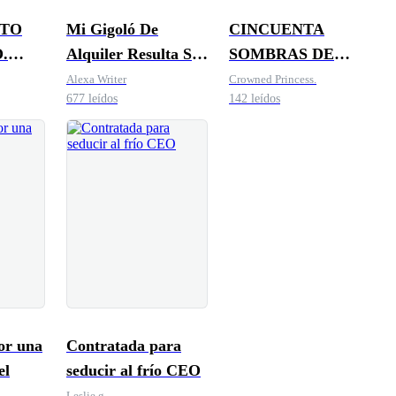
ATO
Mi Gigoló De
CINCUENTA
.
Alquiler Resulta Ser
SOMBRAS DE
Amor
Mi Dueño
DESEOS
Alexa Writer
Crowned Princess.
677 leídos
142 leídos
PROHIBIDOS
or una
Contratada para
el
seducir al frío CEO
Leslie g