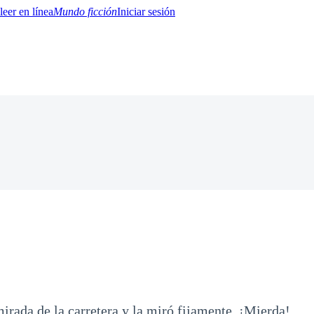
Mundo ficción
Iniciar sesión
BTQ+
YA/TEEN
Paranormal
Misterio/Thriller
Oriental
Juegos
Historia
MM
irada de la carretera y la miró fijamente. ¡Mierda!