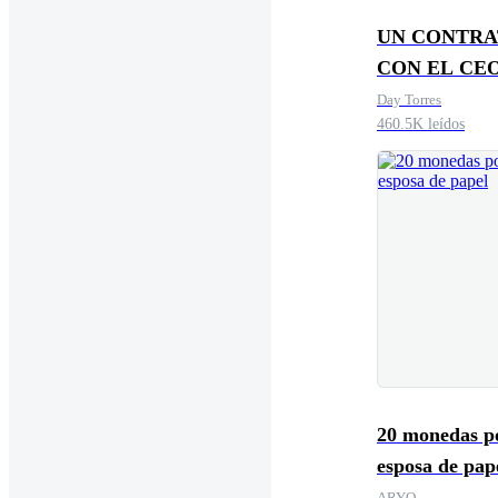
UN CONTR
CON EL CEO
Engaños de 
Day Torres
460.5K leídos
20 monedas p
esposa de pap
ARYO