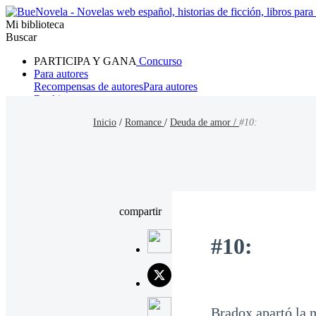
Mi biblioteca
Buscar
PARTICIPA Y GANA
Concurso
Para autores
Recompensas de autores
Para autores
Ranking
Navegar
Inicio
/
Romance
/
Deuda de amor /
#10:
Novelas
Cuentos Cortos
Todos
Romance
Hombre lobo
Mafia
Sistema
Fantasía
Urbano
LG
compartir
#10:
Bradox apartó la m