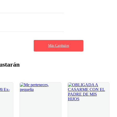
Más Capítulos
ustarán