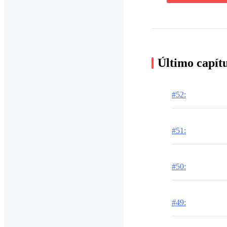
Último capít
#52:
#51:
#50:
#49: