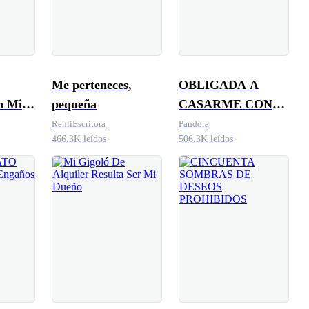
Me perteneces,
OBLIGADA A
n Mi
pequeña
CASARME CON
EL PADRE DE MIS
RenliEscritora
Pandora
466.3K leídos
506.3K leídos
HIJOS