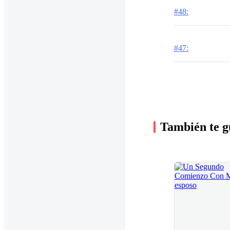
#48:
#47:
También te g