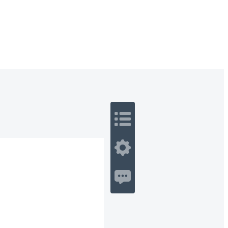
 Romance
Sci-Fi
Guerra
Otros