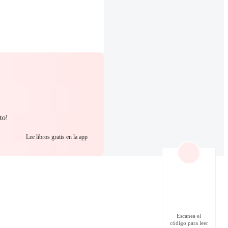
to!
Lee libros gratis en la app
Escanea el
código para leer