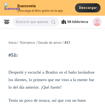
Buenovela
Descargar
Descarga el libro gratis en la app
Mi biblioteca
Busca lo que quieras
Inicio
/
Romance
/
Deuda de amor
/
#51:
#51:
Desperté y escuché a Bradox en el baño lavándose
los dientes, lo primero que me vino a la mente fue
lo del día anterior. ¡Qué fuerte!
Tenía un poco de resaca, así que con un buen