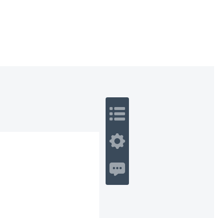
 Romance
Sci-Fi
Guerra
Otros