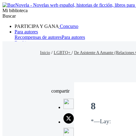
Mi biblioteca
Buscar
PARTICIPA Y GANA
Concurso
Para autores
Recompensas de autores
Para autores
Ranking
Navegar
Inicio
/
LGBTQ+
/
De Asistente A Amante (Relaciones
Novelas
Cuentos Cortos
Todos
Romance
Hombre lobo
Mafia
Sistema
Fantasía
Urbano
LG
compartir
8
*—Lay: