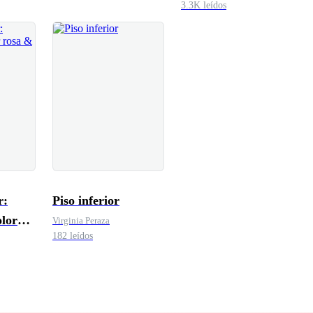
3.3K leídos
r:
Piso inferior
olor
Virginia Peraza
182 leídos