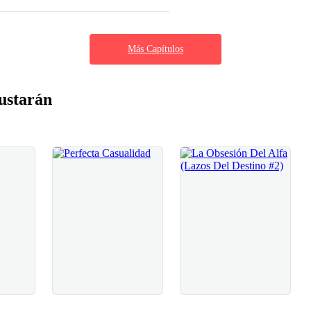
Más Capítulos
ustarán