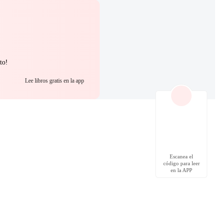
to!
Lee libros gratis en la app
Escanea el
código para leer
en la APP