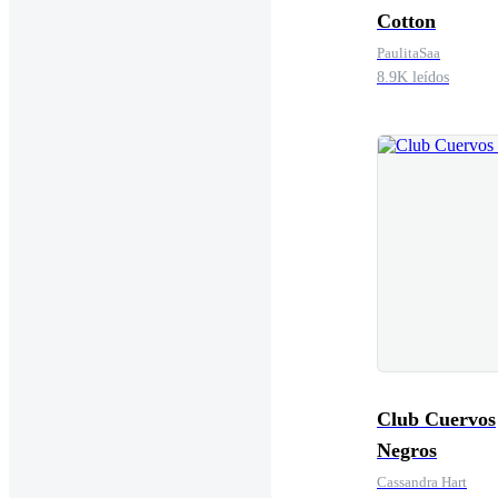
Cotton
PaulitaSaa
8.9K leídos
Club Cuervos
Negros
Cassandra Hart