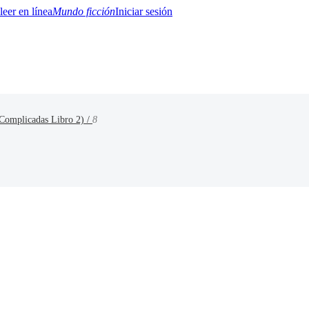
Mundo ficción
Iniciar sesión
 Complicadas Libro 2) /
8
BTQ+
YA/TEEN
Paranormal
Misterio/Thriller
Oriental
Juegos
Historia
MM