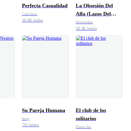
Perfecta Casualidad
La Obsesión Del
Alfa (Lazos Del
Cam Jaxx
38.0K leídos
Destino #2)
Denisetkm
58.3K leídos
Su Pareja Humana
El club de los
solitarios
Jerry
792 leídos
Flores Jaz