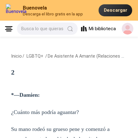
Buenovela
Descargar
Descarga el libro gratis en la app
Mi biblioteca
Busca lo que quieras
Inicio
/
LGBTQ+
/
De Asistente A Amante (Relaciones Complicadas Libro 2)
2
*—Damien:
¿Cuánto más podría aguantar?
Su mano rodeó su grueso pene y comenzó a