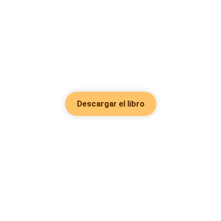
Descargar el libro
Hot Genres
Romance
Recursos
Hombre lobo
Palabras clave