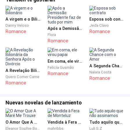
rebatendo finjo que estar tudo bem que estar tudo de
nosso crescendo ali . Eu estava pronto mas será que ela
boa , que estar tudo certo assim economizo um
estaria pronta pra isso , será que seria muito pra ela ?
pouco da sanidade que ainda me resta , como vovó
Talvez eu estivesse idealizando coisas demais e
A virgem e o Bilionário
Esposa sob contrato
fala maluco fala sozinho .
Danny Veloso
Jeda Clavo
Após a Demissão: Presidente faz de tudo por mim
Romance
Romance
Flora
Minha vó sim me entende ela é minha confidente e
Romance
minha melhor amiga , não me julga pelos meus
pensamentos , segundo ela ser diferente é ser normal
então eu sou normal .
Em coma, ele virou papai
A Segunda Chance com o Amor
Felicia Gusmão
A Revelação Bilionária da Senhora Após o Divórcio
Naiara Costa
Romance
Sabe quando você tem um fogo no rabo que parece
Quero Comer Carne
Romance
que não ter fim e que nunca vai apagar pois é eu sou
Romance
assim meu coração sempre cabe mais um , porém por
um curto espaço de tempo se é que me entendem
Nuevas novelas de lanzamiento
meu coração é um cigano eu simplesmente pego e
não me apego sou muito nova pra me amarrar a
alguém .
O Amor Que A Maré Me Trouxe
Vendida à Fera de Monteluz
Tudo aquilo que não assinamos
Eleanor Sophie Boyd
mahribbs
Luli S.Z