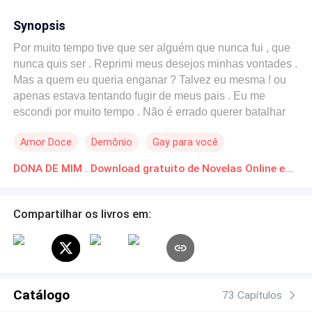
Synopsis
Por muito tempo tive que ser alguém que nunca fui , que
nunca quis ser . Reprimi meus desejos minhas vontades .
Mas a quem eu queria enganar ? Talvez eu mesma ! ou
apenas estava tentando fugir de meus pais . Eu me
escondi por muito tempo . Não é errado querer batalhar
suas próprias lutas , vencer pelo seu próprio esforço . Eu
Amor Doce
Demônio
Gay para você
não precisava me casar pra ser feliz . Anos se passaram
e foi então que nós nos reencontramos , e tudo aconteceu
DONA DE MIM . Download gratuito de Novelas Online em PDF
de uma forma tão natural que quando vi já estava
envolvida , eu queria ele ao meu lado como nunca quis
um outro alguém mas foi então que o encanto se quebrou
Compartilhar os livros em:
. Totalmente fudido isso era meu status atualmente
divorciado sem dinheiro com uma filha para criar uma
mãe doente para cuidar e agora o que eu faria o que
seria de mim então foi quando ela reapareceu sendo o
ponto de luz pra minha vida porém fui idiota o suficiente
Catálogo
73 Capítulos
para não perceber o que estava diante dos meus olhos