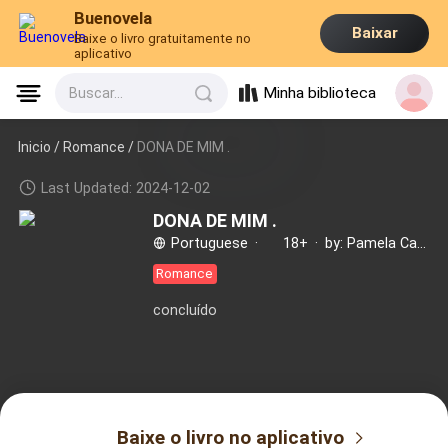
Buenovela
Baixar
Baixe o livro gratuitamente no
aplicativo
Minha biblioteca
Buscar...
Inicio /
Romance
/
DONA DE MIM .
Last Updated: 2024-12-02
DONA DE MIM .
Portuguese
·
18+
·
by: Pamela Carla
Romance
concluído
Baixe o livro no aplicativo