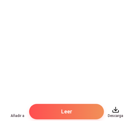
abrazar sus piernas-.
Y el mayor desvió la mirada tímidamente del
contrario y cerró los ojos con fuerza cuando su cara
se puso roja.
- ¡Besé a una niña!- Respondió en un grito, mientras
que apretaba la mandíbula y su cara aumentó de
rubor-. ¡Besé a la niña que me gusta!
El corazón de Lucas latió tan fuerte, tanto que su
corazón pareció una bomba explosiva. Su rostro se
ensombreció, y miró indiferente a su amigo. Lucas
pudo sentir como la ira se apodero de su cuerpo y
como la timidez se iba lentamente.
Leer
Añadir a
Descarga
Tyson abrió los ojos y al ver la rara expresión de Lucas
de disgusto y decepción, se puso nervioso y se