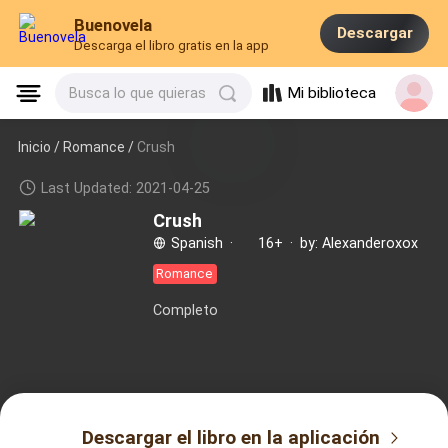
Buenovela
Descargar
Descarga el libro gratis en la app
Mi biblioteca
Busca lo que quieras
Inicio /
Romance
/
Crush
Last Updated: 2021-04-25
Crush
Spanish
·
16+
·
by: Alexanderoxox
Romance
Completo
Descargar el libro en la aplicación