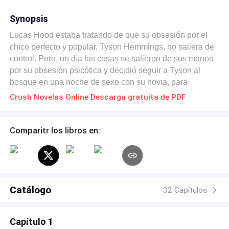
Synopsis
Lucas Hood estaba tratando de que su obsesión por el
chico perfecto y popular, Tyson Hemmings, no saliera de
control. Pero, un día las cosas se salieron de sus manos
por su obsesión psicótica y decidió seguir a Tyson al
bosque en una noche de sexo con su novia, para
secuestrarlo y asesinar a la chica. Pero lo que se
Crush Novelas Online Descarga gratuita de PDF
encontró esa noche no fue con lo que siempre había
estado soñando.
Comparitr los libros en:
Catálogo
32 Capítulos
Capítulo 1