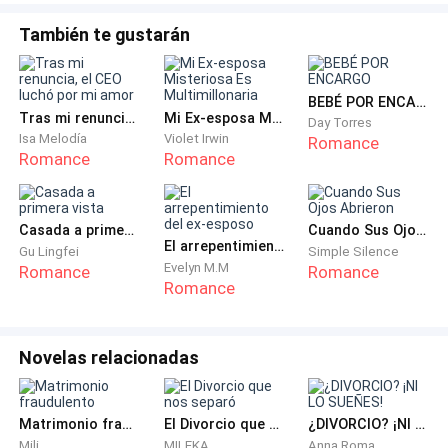
Tyson frunció el ceño, y bajó la mirada hacía Lucas,
para mirar aquellos ojos negros como la noche, que
También te gustarán
ahora, estaban llenos de lágrimas.
BEBÉ POR ENCARGO
- Somos amigos, Lucas. No quiero volver a oír que
Tras mi renuncia, el CEO luchó por mi amor
Mi Ex-esposa Misteriosa Es Multimillonaria
Day Torres
dices algo así de estúpido y tonto- Contestó Tyson
Isa Melodía
Violet Irwin
Romance
con seguridad, y el menor sintió como algo extraño se
Romance
Romance
revolvió en su estómago y como las lágrimas se
detenían para darle paso a un extraño rubor en sus
Casada a primera vista
Cuando Sus Ojos Abrieron
mejillas-.
El arrepentimiento del ex-esposo
Gu Lingfei
Simple Silence
Evelyn M.M
Romance
Romance
- Tyson... dime, ¿soy tu mejor amigo?- Preguntó Lucas
Romance
con la intriga y la timidez pintada en sus palabras-.
Novelas relacionadas
Y el mayor solo respondió con un seguro
asentimiento de cabeza que hizo estremecer de
cierto placer al menor; quien se pegó mucho más al
Matrimonio fraudulento
El Divorcio que nos separó
¿DIVORCIO? ¡NI LO SUEÑES!
cuerpo del contrario.
Mili
MILEKA
Anna Roma