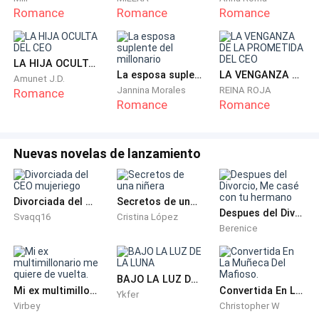
Romance
Romance
Romance
- Entonces... ¿si iremos a jugar videojuegos en mi
casa?- Repitió alegremente el mayor, y él contrario
LA HIJA OCULTA DEL CEO
asintió con una muy pequeña tímida sonrisa-. ¡Genial!
La esposa suplente del millonario
LA VENGANZA DE LA PROMETIDA DEL CEO
Amunet J.D.
Jannina Morales
REINA ROJA
Romance
Ambos se quedaron en silencio por un momento,
Romance
Romance
mirando el hermoso atardecer de ese triste día.
Hasta que Tyson interrumpió ese cómodo silencio
Nuevas novelas de lanzamiento
para decir algo que desconcertó a Lucas.
- Tengo algo importante que decirte, Lucas.
Divorciada del CEO mujeriego
Secretos de una niñera
Despues del Divorcio, Me casé con tu hermano
Svaqq16
Cristina López
El menor casi se estremeció ante la firmeza y
Berenice
seguridad de las palabras del mayor, y se apartó de él
para mirarlo a la cara.
BAJO LA LUZ DE LA LUNA
Mi ex multimillonario me quiere de vuelta.
Convertida En La Muñeca Del Mafioso.
Ykfer
- ¿Qué pasa..?- Susurró Lucas tímidamente, volviendo
Virbey
Christopher W