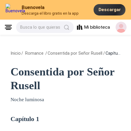
Buenovela
Descargar
Descarga el libro gratis en la app
Mi biblioteca
Busca lo que quieras
Inicio
/
Romance
/
Consentida por Señor Rusell
/
Capítulo 1
Consentida por Señor
Rusell
Noche luminosa
Capítulo 1