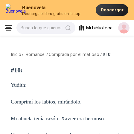
Buenovela
Descargar
Descarga el libro gratis en la app
Mi biblioteca
Busca lo que quieras
Inicio
/
Romance
/
Comprada por el mafioso
/
#10:
#10:
Yudith:
Comprimí los labios, mirándolo.
Mi abuela tenía razón. Xavier era hermoso.