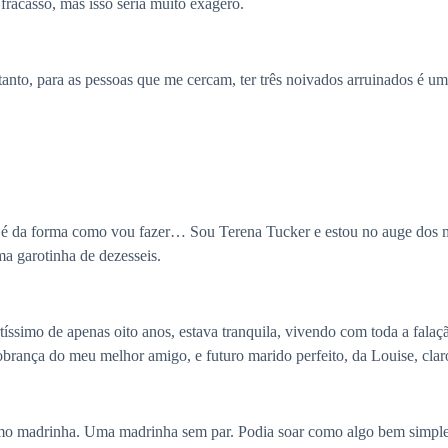
racasso, mas isso seria muito exagero.
nto, para as pessoas que me cercam, ter três noivados arruinados é um
é da forma como vou fazer… Sou Terena Tucker e estou no auge dos meu
a garotinha de dezesseis.
íssimo de apenas oito anos, estava tranquila, vivendo com toda a falaçã
brança do meu melhor amigo, e futuro marido perfeito, da Louise, clar
como madrinha. Uma madrinha sem par. Podia soar como algo bem simpl