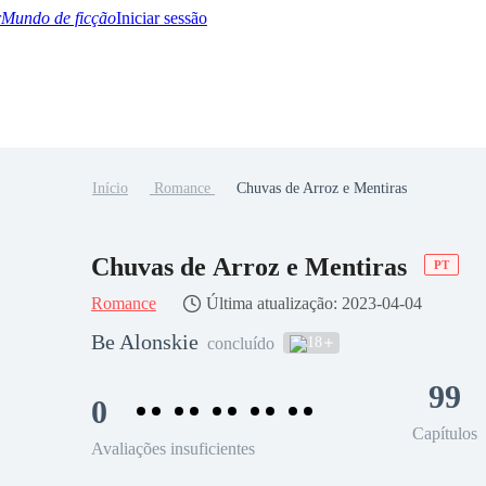
Mundo de ficção
Iniciar sessão
Início
Romance
Chuvas de Arroz e Mentiras
BTQ+
YA/TEEN
Paranormal
Misterio/Thriller
Oriental
Juegos
Historia
MM
Chuvas de Arroz e Mentiras
PT
Romance
Última atualização: 2023-04-04
Be Alonskie
18
concluído
99
0
Capítulos
Avaliações insuficientes