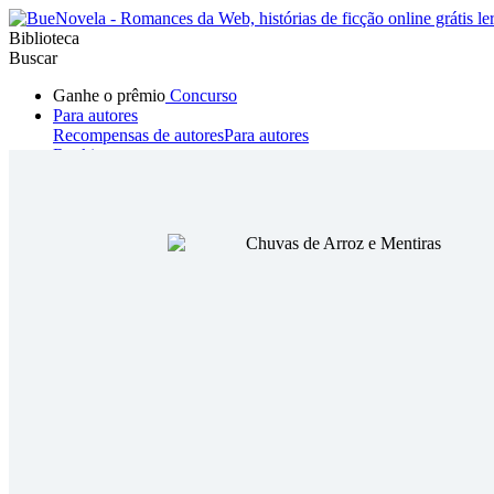
Biblioteca
Buscar
Ganhe o prêmio
Concurso
Para autores
Recompensas de autores
Para autores
Ranking
Navegar
Novelas
Contos Curtos
Todos
Romance
Hombre lobo
Mafia
Sistema
Fantasía
Urbano
LG