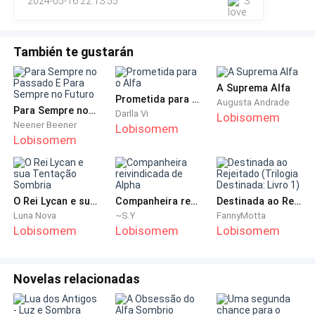
2024-05-16 22:13:55
3
possibilidades desconhecidas.Por quê?”, é o que escuto
minha loba pergunta olha
También te gustarán
“Precisa se acalmar, Maya, pelo bebê”, sussurro, para
minha loba que agora está com os olhos fixos em
A Suprema Alfa
Prometida para o Alfa
minha barriga.
Augusta Andrade
Para Sempre no Passado E Para Sempre no Futuro
Darlla Vi
Lobisomem
Neener Beener
Lobisomem
Lobisomem
Ela sussurra em minha mente. “Como ele pode fazer
O Rei Lycan e sua Tentação Sombria
Companheira reivindicada de Alpha
Destinada ao Rejeitado (Trilogia Destinada: Livro 1)
isso conosco”, sinto seus olhos triste e dou um
Luna Nova
~S.Y
FannyMotta
suspiro desanimado.
Lobisomem
Lobisomem
Lobisomem
Novelas relacionadas
Os últimos dois anos do meu casamento com Ethan