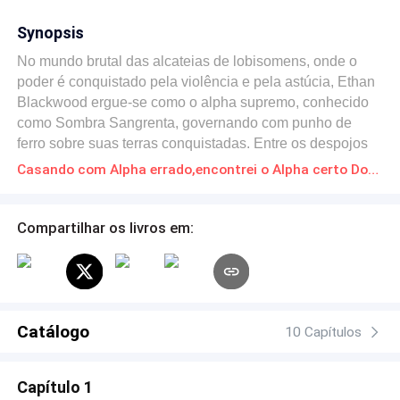
Synopsis
No mundo brutal das alcateias de lobisomens, onde o
poder é conquistado pela violência e pela astúcia, Ethan
Blackwood ergue-se como o alpha supremo, conhecido
como Sombra Sangrenta, governando com punho de
ferro sobre suas terras conquistadas. Entre os despojos
de guerra, Ethan seleciona Ava Parker, uma luna humilde
Casando com Alpha errado,encontrei o Alpha certo Download gratuito de Novelas Online em PDF
e submissa da alcateia principal, como sua companheira.
Mas o que começa como um gesto de domínio logo se
transforma em um pesadelo de abusos e humilhações
Compartilhar os livros em:
para Ava. Ava encontra apoio inesperado em Hunter
Blackwood, o irmão gêmeo do alpha, cuja bondade e
determinação em proteger os fracos o coloca em conflito
com seu próprio irmão. Com a ajuda de Hunter, Ava
começa a se fortalecer, superando seus medos e
Catálogo
10 Capítulos
encontrando sua própria coragem dentro dela. À medida
que ela se eleva das cinzas da sua humilhação, uma
Capítulo 1
conexão profunda se forma entre ela e Hunter,