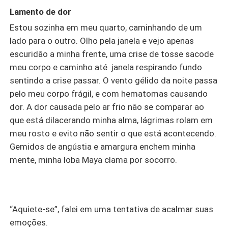
desafiando todas as convenções e expectativas.
Lamento de dor
Enquanto Ethan trava suas guerras sangrentas pelo
Estou sozinha em meu quarto, caminhando de um
controle do território, Hunter planeja uma rebelião contra
lado para o outro. Olho pela janela e vejo apenas
o irmão cruel, unindo forças com outras alcateias
oprimidas para derrubar o tirano e restaurar a paz.
escuridão a minha frente, uma crise de tosse sacode
meu corpo e caminho até janela respirando fundo
sentindo a crise passar. O vento gélido da noite passa
pelo meu corpo frágil, e com hematomas causando
dor. A dor causada pelo ar frio não se comparar ao
que está dilacerando minha alma, lágrimas rolam em
meu rosto e evito não sentir o que está acontecendo.
Gemidos de angústia e amargura enchem minha
mente, minha loba Maya clama por socorro.
“Aquiete-se”, falei em uma tentativa de acalmar suas
emoções.