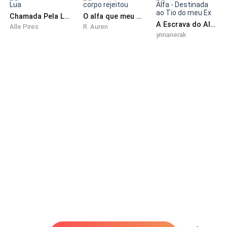
Chamada Pela Lua
O alfa que meu corpo rejeitou
A Escrava do Alfa - Destinada ao Tio do meu Ex
Alle Pires
R. Auren
ynnanerak
“Como?”, pisquei confusa diante dessa mudança.
Pude ver a impaciência dele diante da minha reação,
ele veio até mim e arrancou as minhas roupas,
jogando-me na cama. Assustada tentei me levantar,
mais seu rosnado me paralisou.
“Abra as pernas”, pude ouvir ele separando minhas