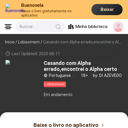
Buenovela
Baixar
Baixe o livro gratuitamente no
aplicativo
Minha biblioteca
Buscar...
Inicio /
Lobisomem
/
Casando com Alpha errado,encontrei o Alpha certo
Last Updated: 2025-08-11
Casando com Alpha
errado,encontrei o Alpha certo
Portuguese
·
18+
·
by: DI AZEVEDO
Lobisomem
Em andamento
Baixe o livro no aplicativo