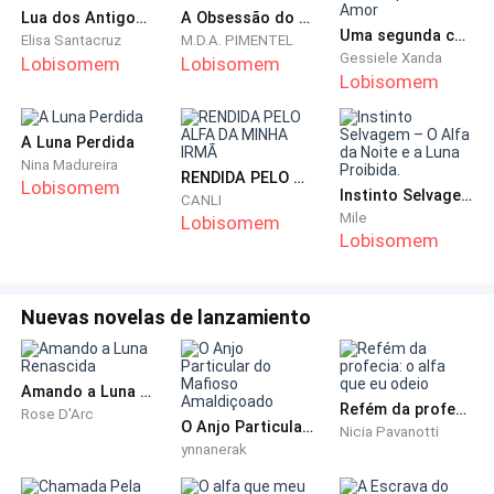
Lua dos Antigos - Luz e Sombra
A Obsessão do Alfa Sombrio
invadem minha mente. Apenas dor, tortura e
Uma segunda chance para o Amor
Elisa Santacruz
M.D.A. PIMENTEL
sofrimento. Quando ele se casou comigo, eu estava
Gessiele Xanda
Lobisomem
Lobisomem
ansiosa pela noite de núpcias. Queria sentir a
Lobisomem
intensidade do amor de Ethan, mas a realidade foi
outra.
A Luna Perdida
Nina Madureira
RENDIDA PELO ALFA DA MINHA IRMÃ
Lobisomem
Instinto Selvagem – O Alfa da Noite e a Luna Proibida.
CANLI
Mile
Lobisomem
Lobisomem
“Como dizem enfim a sós”, falei sorrindo olhando
para Ethan, mas seu semblante não era amoroso
Nuevas novelas de lanzamiento
como antes.
Amando a Luna Renascida
Refém da profecia: o alfa que eu odeio
Rose D'Arc
O Anjo Particular do Mafioso Amaldiçoado
Nicia Pavanotti
ynnanerak
“Tire suas roupas e deite de costas”, ele cuspiu as
palavras rudemente.