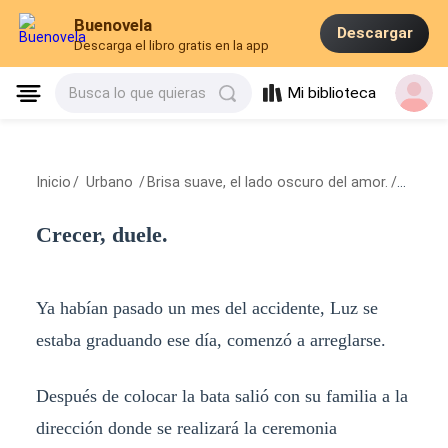
Buenovela
Descargar
Descarga el libro gratis en la app
Mi biblioteca
Busca lo que quieras
Inicio
/
Urbano
/
Brisa suave, el lado oscuro del amor.
/
Crecer,
Crecer, duele.
Ya habían pasado un mes del accidente, Luz se
estaba graduando ese día, comenzó a arreglarse.
Después de colocar la bata salió con su familia a la
dirección donde se realizará la ceremonia