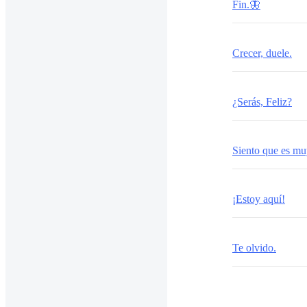
Fin.🦋
Crecer, duele.
¿Serás, Feliz?
Siento que es muy
¡Estoy aquí!
Te olvido.