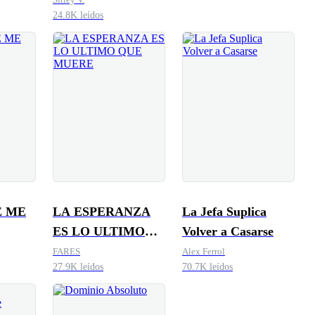
24.8K leídos
E ME
LA ESPERANZA
La Jefa Suplica
ES LO ULTIMO
Volver a Casarse
QUE MUERE
FARES
Alex Ferrol
27.9K leídos
70.7K leídos