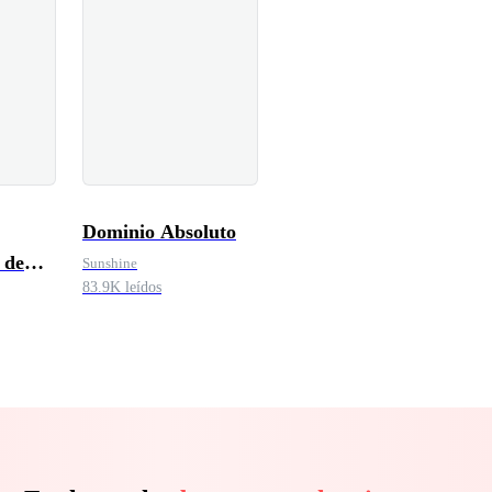
Dominio Absoluto
 de
Sunshine
83.9K leídos