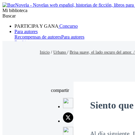
Mi biblioteca
Buscar
PARTICIPA Y GANA
Concurso
Para autores
Recompensas de autores
Para autores
Ranking
Navegar
Inicio
/
Urbano
/
Brisa suave, el lado oscuro del amor. 
Novelas
Cuentos Cortos
Todos
Romance
Hombre lobo
Mafia
Sistema
Fantasía
Urbano
LG
compartir
Siento que 
Al día siguiente,