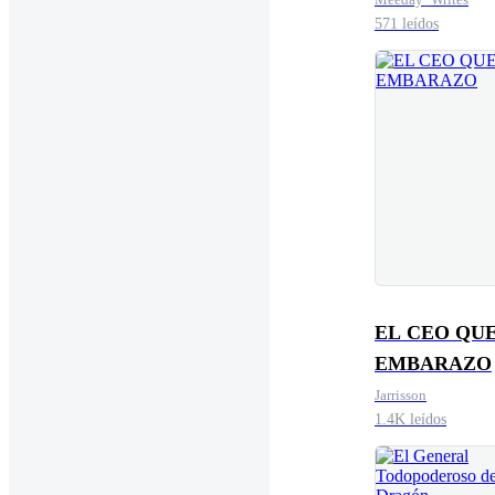
571 leídos
EL CEO QU
EMBARAZO
Jarrisson
1.4K leídos