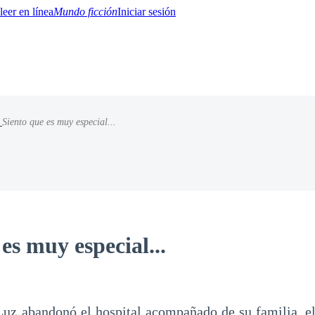
Mundo ficción
Iniciar sesión
/
Siento que es muy especial...
BTQ+
YA/TEEN
Paranormal
Misterio/Thriller
Oriental
Juegos
Historia
MM
es muy especial...
 Luz abandonó el hospital acompañado de su familia, ell