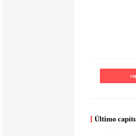
ca
Último capít