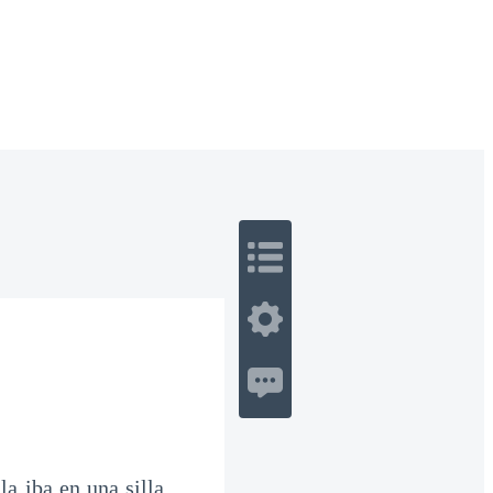
 Romance
Sci-Fi
Guerra
Otros
a iba en una silla