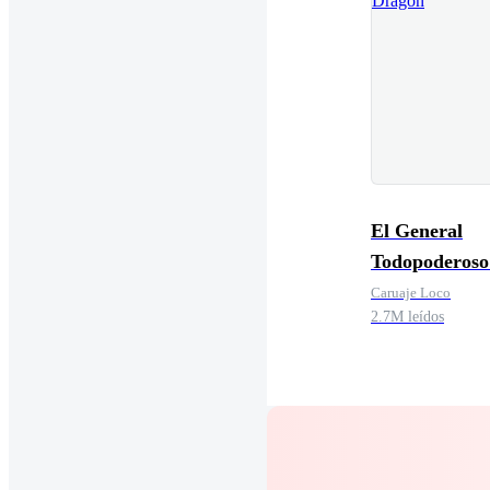
El General
Todopoderoso
Dragón
Caruaje Loco
2.7M leídos