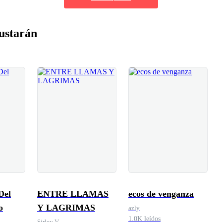
ustarán
Del
ENTRE LLAMAS
ecos de venganza
o
Y LAGRIMAS
azly
1.0K leídos
Sirley V.