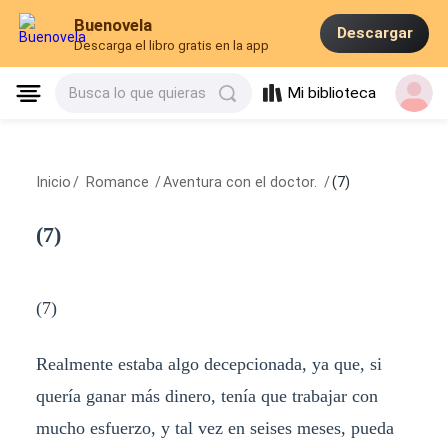
Buenovela
Descargar
Descarga el libro gratis en la app
Mi biblioteca
Busca lo que quieras
Inicio
/
Romance
/
Aventura con el doctor.
/
(7)
(7)
(7)
Realmente estaba algo decepcionada, ya que, si
quería ganar más dinero, tenía que trabajar con
mucho esfuerzo, y tal vez en seises meses, pueda