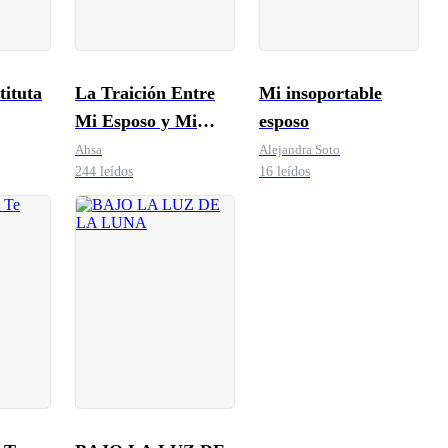
tituta
La Traición Entre
Mi insoportable
Mi Esposo y Mi
esposo
Hermana
Ahsa
Alejandra Soto
244 leídos
16 leídos