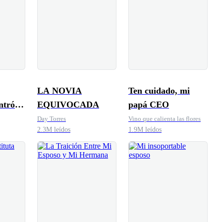
LA NOVIA
Ten cuidado, mi
EQUIVOCADA
papá CEO
Day Torres
Vino que calienta las flores
2.3M leídos
1.9M leídos