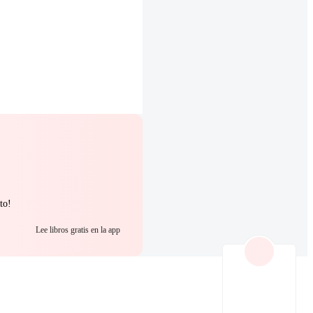
to!
Lee libros gratis en la app