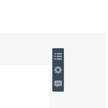
 Romance
Sci-Fi
Guerra
Otros