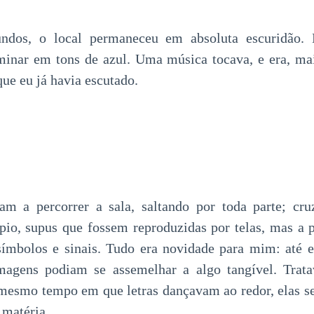
undos, o local permaneceu em absoluta escuridão. 
minar em tons de azul. Uma música tocava, e era, ma
que eu já havia escutado.
m a percorrer a sala, saltando por toda parte; c
cípio, supus que fossem reproduzidas por telas, mas a p
 símbolos e sinais. Tudo era novidade para mim: até 
magens podiam se assemelhar a algo tangível. Trata
 mesmo tempo em que letras dançavam ao redor, elas 
 matéria.