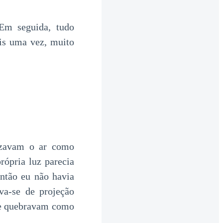
Em seguida, tudo
is uma vez, muito
ruzavam o ar como
rópria luz parecia
então eu não havia
va-se de projeção
se quebravam como