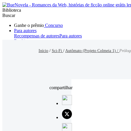
Biblioteca
Buscar
Ganhe o prêmio
Concurso
Para autores
Recompensas de autores
Para autores
Ranking
Navegar
Início
/
Sci-Fi
/
Autômato (Projeto Colmeia 1) /
Prólog
Novelas
Contos Curtos
Todos
Romance
Hombre lobo
Mafia
Sistema
Fantasía
Urbano
LG
compartilhar