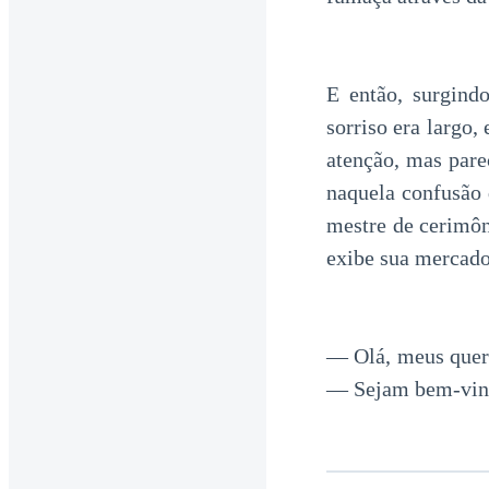
E então, surgind
sorriso era largo,
atenção, mas parec
naquela confusão 
mestre de cerimô
exibe sua mercado
— Olá, meus queri
— Sejam bem-vind