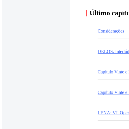
Último capít
Considerações
DELOS: Interlúd
Capítulo Vinte e
Capítulo Vinte 
LENA: VI. Oper