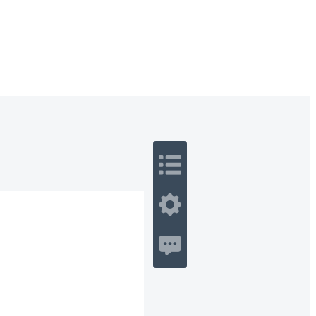
 Romance
Sci-Fi
Guerra
Otros