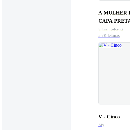
A MULHER 
CAPA PRET
Silmar Kolcenti
5.7K leituras
V - Cinco
Aly