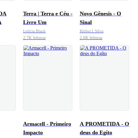
DA
Terra | Terra e Céu -
Novo Gênesis - O
A
Livro Um
Sinal
Letícia Black
Kleber I. Silva
2.7K leituras
2.6K leituras
Armacell - Primeiro
A PROMETIDA - O
Impacto
deus do Egíto