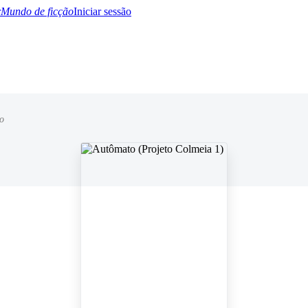
Mundo de ficção
Iniciar sessão
o
BTQ+
YA/TEEN
Paranormal
Misterio/Thriller
Oriental
Juegos
Historia
MM