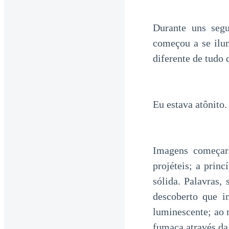
Durante uns seg
começou a se ilu
diferente de tudo 
Eu estava atônito.
Imagens começara
projéteis; a prin
sólida. Palavras,
descoberto que i
luminescente; ao
fumaça através da