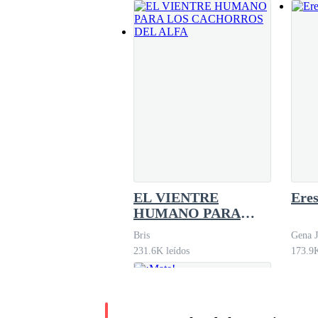
EL VIENTRE
Eres
HUMANO PARA
LOS CACHORROS
Bris
Gena 
DEL ALFA
231.6K leídos
173.9K