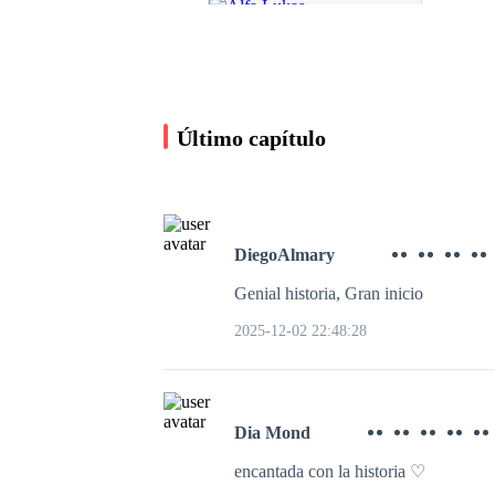
Último capítulo
DiegoAlmary
Genial historia, Gran inicio
Alfa Lukas
2025-12-02 22:48:28
Moon_shine
1.0K leídos
Dia Mond
encantada con la historia ♡