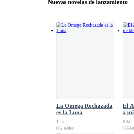
Nuevas novelas de lanzamiento
¡Mate!
Angie Pichardo
138.8K leídos
La Omega Rechazada
El A
es la Luna
a mi
Tara
Kiki
802 leídos
455 le