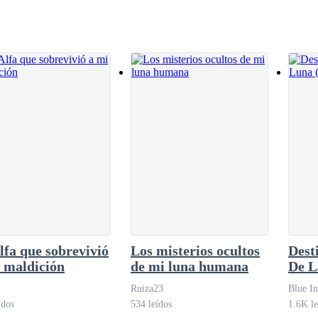
lfa que sobrevivió
Los misterios ocultos
Dest
 maldición
de mi luna humana
De L
Ruiza23
Blue I
ídos
534 leídos
1.6K le