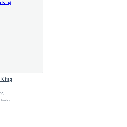
 King
_95
 leídos