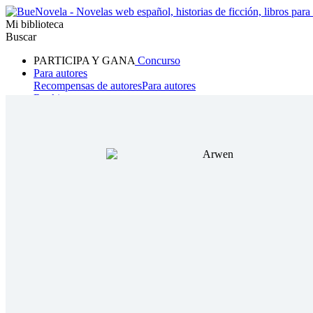
Mi biblioteca
Buscar
PARTICIPA Y GANA
Concurso
Para autores
Recompensas de autores
Para autores
Ranking
Navegar
Novelas
Cuentos Cortos
Todos
Romance
Hombre lobo
Mafia
Sistema
Fantasía
Urbano
LG