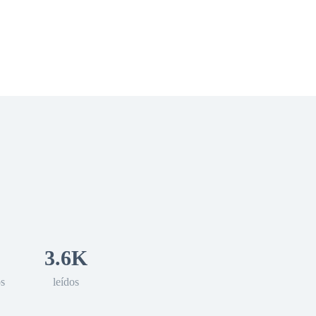
 Romance
Sci-Fi
Guerra
Otros
3.6K
os
leídos