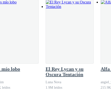
 mío lobo
El Rey Lycan y su
Alfa
Oscura Tentación
Jim
Luna Nova
angiel
 leídos
1.9M leídos
215.9K