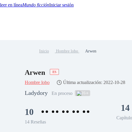
Mundo ficción
Iniciar sesión
Inicio
Hombre lobo
Arwen
BTQ+
YA/TEEN
Paranormal
Misterio/Thriller
Oriental
Juegos
Historia
MM
Arwen
ES
Hombre lobo
Última actualización: 2022-10-28
Ladydory
16
En proceso
14
10
Capítul
14 Reseñas