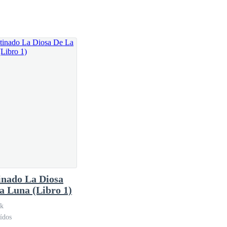
inado La Diosa
a Luna (Libro 1)
nk
ídos