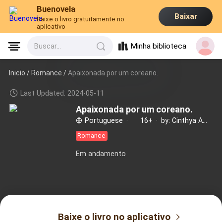
Buenovela
Baixar
Baixe o livro gratuitamente no
aplicativo
Minha biblioteca
Buscar...
Inicio /
Romance
/
Apaixonada por um coreano.
Last Updated: 2024-05-11
Apaixonada por um coreano.
Portuguese
·
16+
·
by: Cinthya Amaral
Romance
Em andamento
Baixe o livro no aplicativo