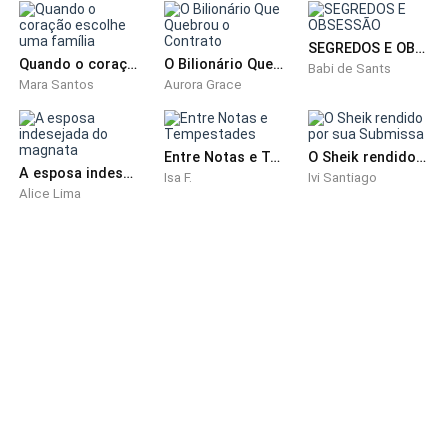
— Eu sempre troco e doo os antigos para escolas de
música.
SEGREDOS E OBSESSÃO
Quando o coração escolhe uma família
O Bilionário Que Quebrou o Contrato
Babi de Sants
Mara Santos
Aurora Grace
— Que incrível. Posso usá-los?
— Sim, claro. Este bar é todo seu.
Entre Notas e Tempestades
O Sheik rendido por sua Submissa
A esposa indesejada do magnata
Isa F.
Ivi Santiago
Alice Lima
Levantei-me, dirigi-me ao violão. Ajustei a banqueta,
liguei o sistema de som e senti a vibração das cordas,
acomodando-me em frente ao microfone. O violão
estava afinado. Parecia que os instrumentos não
ficavam ociosos por muito tempo.
— O que você pretende fazer? — titio perguntou, uma
sobrancelha arqueada.
— Cantar uma bela canção brasileira. Por favor, grave