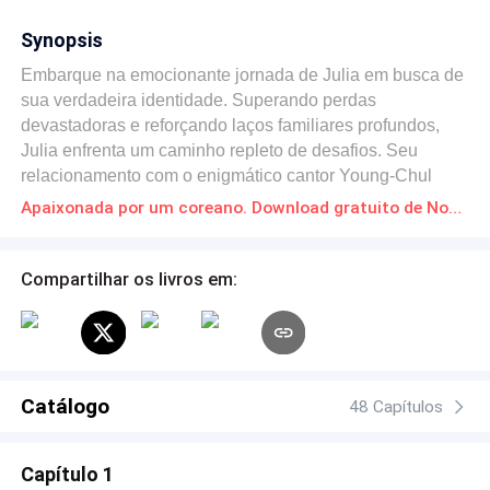
Synopsis
Embarque na emocionante jornada de Julia em busca de
sua verdadeira identidade. Superando perdas
devastadoras e reforçando laços familiares profundos,
Julia enfrenta um caminho repleto de desafios. Seu
relacionamento com o enigmático cantor Young-Chul
adiciona uma camada de sensualidade e descobertas no
Apaixonada por um coreano. Download gratuito de Novelas Online em PDF
amor que deve vencer barreiras culturais irresistíveis. À
medida que enfrentam esses desafios juntos, uma
questão permanece: será que o amor de Julia e Young-
Compartilhar os livros em:
Chul sobreviverá às provações que surgem em seu
caminho? Descubra nesta história de amor e
autodescoberta, onde cada página revela uma nova
faceta de paixão, mistério e resiliência.
Catálogo
48 Capítulos
Capítulo 1