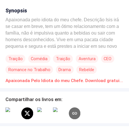
Synopsis
Apaixonada pelo idiota do meu chefe. Descrição Isis irá
se casar em breve, tem um ótimo relacionamento com a
família, não é impulsiva quanto a bebidas ou sair com
homens desconhecidos. Vive em uma pacata cidade
pequena e segura e está prestes a iniciar em seu novo
emprego, onde terá um relacionamento estritamente
Traição
Comédia
Traição
Aventura
CEO
profissional com seu chefe. Pelo menos este seria o ideal
a ser contado a você através desta sinopse. Mas agora
Romance no Trabalho
Drama
Rebelde
vamos à verdade: O ex noivo a traiu com um outro
homem e neste mesmo dia ela brigou com sua mãe, foi
Apaixonada Pelo Idiota do meu Chefe. Download gratuito de Novelas Online em PDF
assaltada, ficou bêbada em um bar e acabou na cama
com um homem desconhecido que depois descobriu se
Compartilhar os livros em:
tratar de seu novo chefe. O desenrolar desta história?
Vamos ter que descobrir juntos.