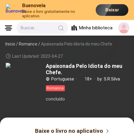
Buenovela
Baixar
Baixe o livro gratuitamente no
aplicativo
Minha biblioteca
Buscar...
Inicio /
Romance
/
Apaixonada Pelo Idiota do meu Chefe.
Last Updated: 2023-04-27
Apaixonada Pelo Idiota do meu
Chefe.
Portuguese
·
18+
·
by: S.R.Silva
Romance
concluído
Baixe o livro no aplicativo