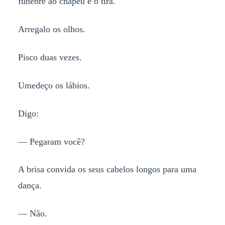
fúnebre ao chapéu e o tira.
Arregalo os olhos.
Pisco duas vezes.
Umedeço os lábios.
Digo:
— Pegaram você?
A brisa convida os seus cabelos longos para uma
dança.
— Não.