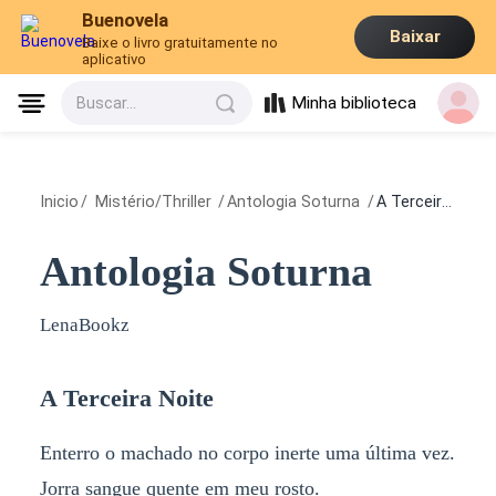
Buenovela
Baixar
Baixe o livro gratuitamente no
aplicativo
Minha biblioteca
Buscar...
Inicio
/
Mistério/Thriller
/
Antologia Soturna
/
A Terceira Noite
Antologia Soturna
LenaBookz
A Terceira Noite
Enterro o machado no corpo inerte uma última vez.
Jorra sangue quente em meu rosto.