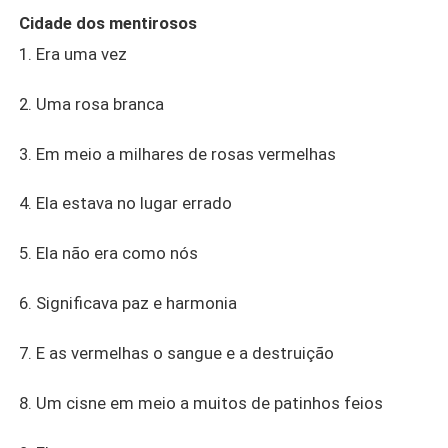
descobrir que muitos que iam até lá simplesmente
Cidade dos mentirosos
sumiam sem explicações. Aos poucos ela vai
1. Era uma vez
descobrindo mais sobre as mentiras que rodeiam o lugar.
Sobre as mentiras dos moradores. Senhora e senhores,
2. Uma rosa branca
bem-vindos a Green Lake. Ou melhor, bem-vindos a
cidade dos mortos.
3. Em meio a milhares de rosas vermelhas
4. Ela estava no lugar errado
5. Ela não era como nós
6. Significava paz e harmonia
7. E as vermelhas o sangue e a destruição
8. Um cisne em meio a muitos de patinhos feios