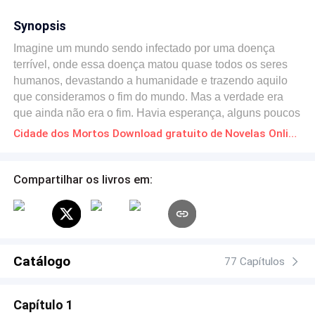
Synopsis
Imagine um mundo sendo infectado por uma doença
terrível, onde essa doença matou quase todos os seres
humanos, devastando a humanidade e trazendo aquilo
que consideramos o fim do mundo. Mas a verdade era
que ainda não era o fim. Havia esperança, alguns poucos
humanos que sobreviveram conseguiram uma cura,
Cidade dos Mortos Download gratuito de Novelas Online em PDF
embora fosse tarde demais eles também descobriram
como trazer pessoas de volta à vida. Emma Tales foi uma
dessas pessoas, que morreu quando tinha apenas
Compartilhar os livros em:
quinze anos, mas então foi trazida da morte. Embora
aquele novo mundo completamente estranho fosse bem
diferente do que imaginava. Assim que Emma é trazida
de volta ela é levada para uma cidade aonde fica junto de
outros com a mesma situação. Uma cidade repleta de
Catálogo
77 Capítulos
mortos. Não demora muito para que Emma perceba que
há algo muito errado nessa história, para que perceba
Capítulo 1
que nem tudo ali funciona perfeitamente, ainda mais ao