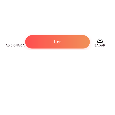
Ler
ADICIONAR A
BAIXAR
Hot Genres
Romance
Recursos
Hombre lobo
Palavras-chave
Redes sociais
Mafia
Pesquisas importantes