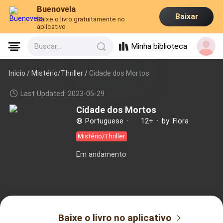
Buenovela
Baixar
Baixe o livro gratuitamente no
aplicativo
Minha biblioteca
Buscar...
Inicio /
Mistério/Thriller
/
Cidade dos Mortos
Last Updated: 2023-05-29
Cidade dos Mortos
Portuguese
·
12+
·
by: Flora
Mistério/Thriller
Em andamento
Baixe o livro no aplicativo