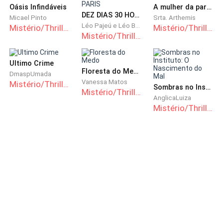
que alguém iria acred
Oásis Infindáveis
A mulher da parede
DEZ DIAS 30 HORAS: MISSÃO PARIS
Micael Pinto
Srta. Arthemis
Léo Pajeú e Léo Bargom
Mistério/Thriller
Mistério/Thriller
Mistério/Thriller
Ultimo Crime
Floresta do Medo
DmaspUmada
Vanessa Matos
Mistério/Thriller
Sombras no Instituto: O Nascimento do Mal
Mistério/Thriller
AnglicaLuiza
Mistério/Thriller