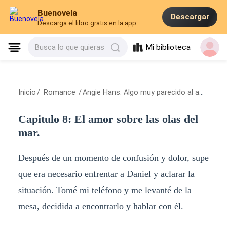
Buenovela
Descargar
Descarga el libro gratis en la app
Mi biblioteca
Busca lo que quieras
Inicio
/
Romance
/
Angie Hans: Algo muy parecido al amor.
/
C
Capitulo 8: El amor sobre las olas del
mar.
Después de un momento de confusión y dolor, supe
que era necesario enfrentar a Daniel y aclarar la
situación. Tomé mi teléfono y me levanté de la
mesa, decidida a encontrarlo y hablar con él.