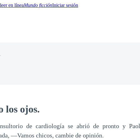
Mundo ficción
Iniciar sesión
.
BTQ+
YA/TEEN
Paranormal
Misterio/Thriller
Oriental
Juegos
Historia
MM
 los ojos.
nsultorio de cardiología se abrió de pronto y Paol
ada, —Vamos chicos, cambie de opinión.