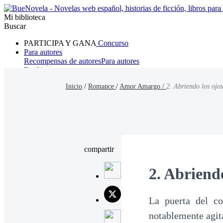
Mi biblioteca
Buscar
PARTICIPA Y GANA
Concurso
Para autores
Recompensas de autores
Para autores
Ranking
Navegar
Inicio
/
Romance
/
Amor Amargo /
2. Abriendo los ojos
Novelas
Cuentos Cortos
Todos
Romance
Hombre lobo
Mafia
Sistema
Fantasía
Urbano
LG
compartir
2. Abriendo
La puerta del co
notablemente agit