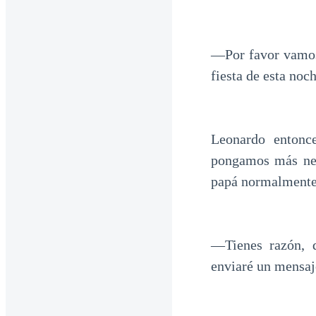
—Por favor vamos,
fiesta de esta noc
Leonardo enton
pongamos más ner
papá normalmente
—Tienes razón, q
enviaré un mensaj