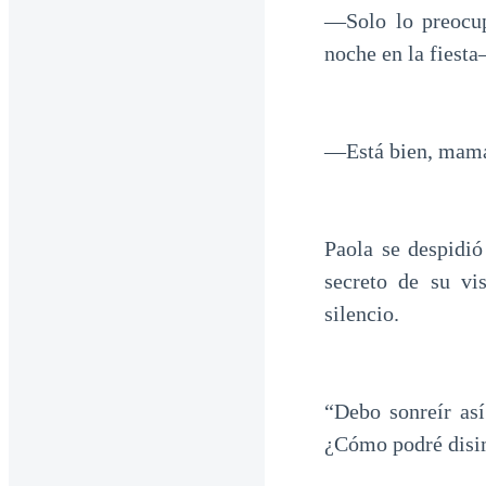
—Solo lo preocup
noche en la fiesta
—Está bien, mamá
Paola se despidió
secreto de su vi
silencio.
“Debo sonreír as
¿Cómo podré disimu