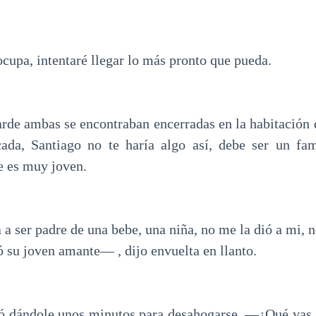
upa, intentaré llegar lo más pronto que pueda.
rde ambas se encontraban encerradas en la habitación
cada, Santiago no te haría algo así, debe ser un fam
e es muy joven.
a ser padre de una bebe, una niña, no me la dió a mi, 
ió su joven amante— , dijo envuelta en llanto.
ó dándole unos minutos para desahogarse, —¿Qué vas a