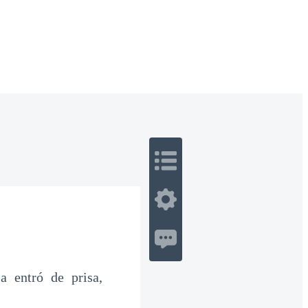
 Romance
Sci-Fi
Guerra
Otros
a entró de prisa,