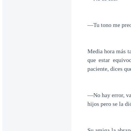
—Tu tono me preoc
Media hora más ta
que estar equivo
paciente, dices qu
—No hay error, va 
hijos pero se la d
Su amiga la abraz