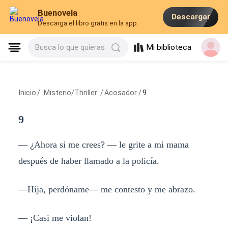
Buenovela
Descargar
Descarga el libro gratis en la app
Mi biblioteca
Busca lo que quieras
Inicio
/
Misterio/Thriller
/
Acosador
/
9
9
— ¿Ahora si me crees? — le grite a mi mama
después de haber llamado a la policía.
—Hija, perdóname— me contesto y me abrazo.
— ¡Casi me violan!