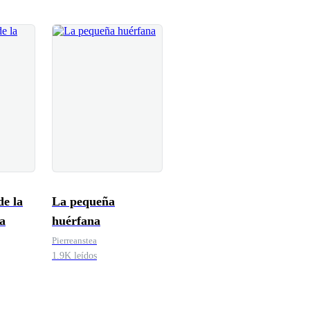
e la
La pequeña
a
huérfana
Pierreanstea
1.9K leídos