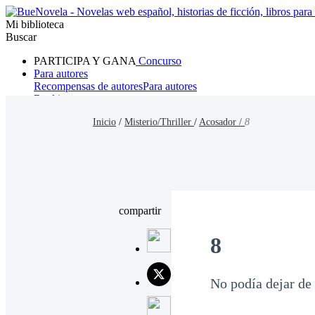
Mi biblioteca
Buscar
PARTICIPA Y GANA
Concurso
Para autores
Recompensas de autores
Para autores
Ranking
Navegar
Inicio
/
Misterio/Thriller
/
Acosador /
8
Novelas
Cuentos Cortos
Todos
Romance
Hombre lobo
Mafia
Sistema
Fantasía
Urbano
LG
compartir
8
No podía dejar de