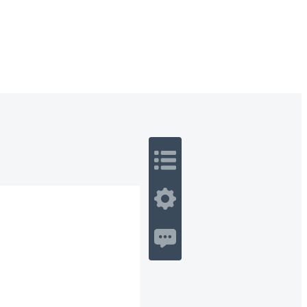
 Romance
Sci-Fi
Guerra
Otros