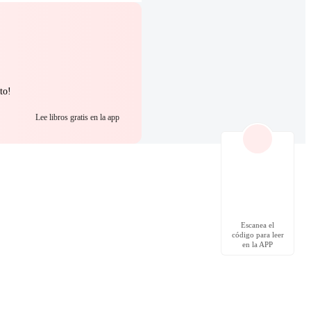
to!
Lee libros gratis en la app
Escanea el
código para leer
en la APP