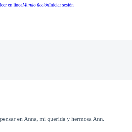
Mundo ficción
Iniciar sesión
BTQ+
YA/TEEN
Paranormal
Misterio/Thriller
Oriental
Juegos
Historia
MM
 pensar en Anna, mi querida y hermosa Ann.