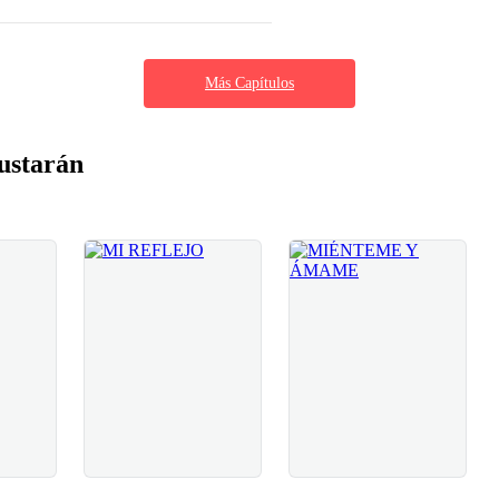
Más Capítulos
ustarán