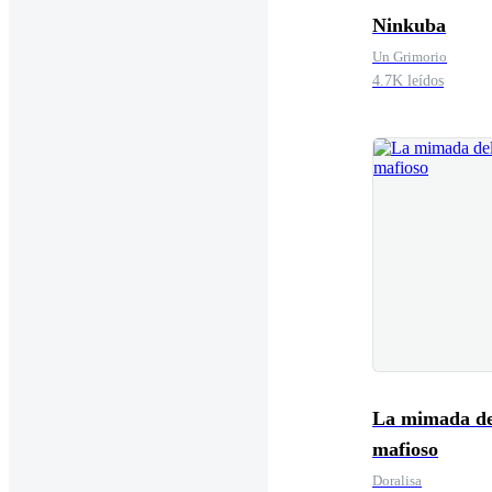
Ninkuba
Un Grimorio
4.7K leídos
La mimada de
mafioso
Doralisa