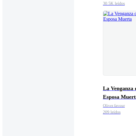
30.5K leídos
La Venganza d
Esposa Muert
Oliver favour
209 leídos