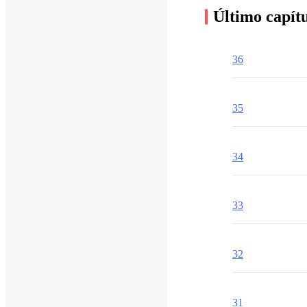
Último capít
36
35
34
33
32
31