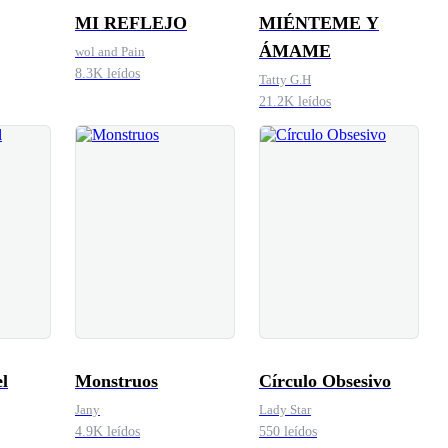
MI REFLEJO
MIÉNTEME Y
ÁMAME
wol and Pain
8.3K leídos
Tatty G.H
21.2K leídos
l
Monstruos
Círculo Obsesivo
Jany
Lady Star
4.9K leídos
550 leídos