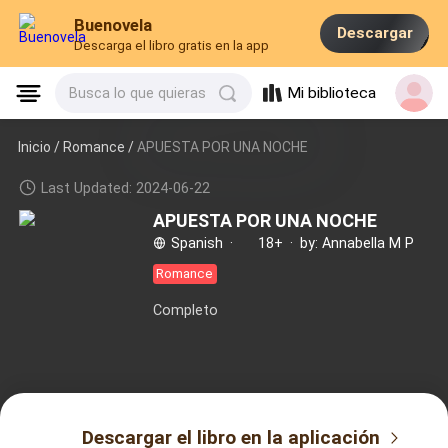
Buenovela
Descargar
Descarga el libro gratis en la app
Mi biblioteca
Busca lo que quieras
Inicio /
Romance
/
APUESTA POR UNA NOCHE
Last Updated: 2024-06-22
APUESTA POR UNA NOCHE
Spanish
·
18+
·
by: Annabella M P
Romance
Completo
Descargar el libro en la aplicación