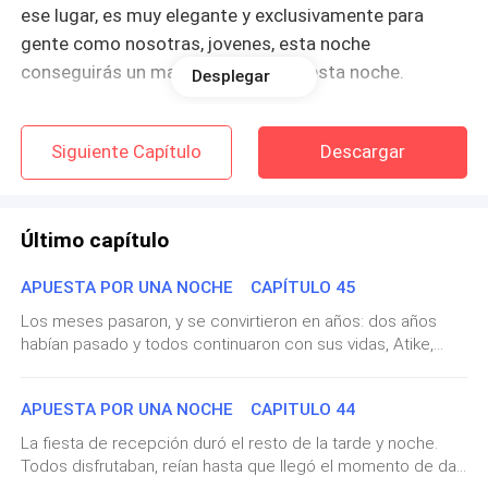
ese lugar, es muy elegante y exclusivamente para
gente como nosotras, jovenes, esta noche
conseguirás un macho, así sea por esta noche.
Desplegar
Los toques de los tacones se escucharon en el suelo
Siguiente Capítulo
Descargar
al andar de Julianne, se paró frente a ellos, una
pelinegra despampanante, de ojos negros vestida con
un muy sexi vestido rojo, de lentejuelas.
Último capítulo
Todos quedaron con la boca abierta al verla.
APUESTA POR UNA NOCHE CAPÍTULO 45
—¿Pero que carajos te hiciste? ¿Donde esta mi amiga
Los meses pasaron, y se convirtieron en años: dos años
habían pasado y todos continuaron con sus vidas, Atike,
Julianne, que le hiciste ?
Julianne, Virginia y Paulina, habían creado una fundación
para ayudar a los pueblos alejados de la cuidad, y pronto
—Nada que ver conmigo este personaje, ¿verdad?
APUESTA POR UNA NOCHE CAPITULO 44
tuvieron el éxito deseado por qué esa fundación ya había
llegado a los pueblos de dónde salió Atike, ya contaban con
La fiesta de recepción duró el resto de la tarde y noche.
—Me gustas más cuando tienes tus ojos azules y tus
escuelas, centros médicos y una flota de transporte fluvial:
Todos disfrutaban, reían hasta que llegó el momento de dar
donde ellos sacarían sus productos a vender o entregar al
cabellos rubios. —Le dijo Virginia sonriente.