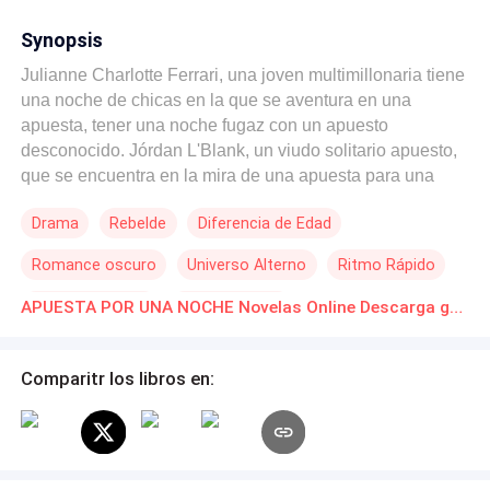
Synopsis
Julianne Charlotte Ferrari, una joven multimillonaria tiene
una noche de chicas en la que se aventura en una
apuesta, tener una noche fugaz con un apuesto
desconocido. Jórdan L'Blank, un viudo solitario apuesto,
que se encuentra en la mira de una apuesta para una
noche, din imaginar que el destino les depara una
Drama
Rebelde
Diferencia de Edad
aventura en una isla desierta. Descubre cómo Julianne
Ferrari y Jórdan L'Blank, se reencuentran y terminan en
Romance oscuro
Universo Alterno
Ritmo Rápido
una isla donde nace su historia de amor
Arrepentimiento
Independiente
APUESTA POR UNA NOCHE Novelas Online Descarga gratuita de PDF
Comparitr los libros en: