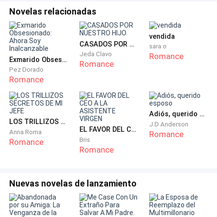
donde estaba ese hombre, levantó su basó en señal
Novelas relacionadas
de brindis, pero Julianne desvió la mirada.
vendida
—Te come con la mirada, ¿Lo viste?está bien bueno. —
CASADOS POR NUESTRO HIJO
sara o
Jeda Clavo
Romance
expresó con picardía Paulina, y Virginia miró y sonrió.
Exmarido Obsesionado: Ahora Soy Inalcanzable
Romance
Pez Dorado
Romance
—No me interesa que sabor tiene.
—Respondió sarcástica Julianne.
Adiós, querido esposo
LOS TRILLIZOS SECRETOS DE MI JEFE
J.D Anderson
—¿Es en serio? Dices que los de nuestra edad no te
EL FAVOR DEL CEO A LA ASISTENTE VIRGEN
Anna Roma
Romance
Bris
Romance
gustan, por que según tu son inmaduros, ahora, se te
Romance
presenta un maduro y no lo quieres probar. —renegó
Virginia blanqueando los ojos.
Nuevas novelas de lanzamiento
—Te voy a decir algo, a mi llega quien yo quiero que
llegue, no quien quiera llegar, y si yo quiero, lo pruebo,
y lo dejo y ya, ¿Cuan es el problema?